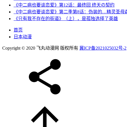
《中二病也要谈恋爱》第12话：最终回 终天の契约
《中二病也要谈恋爱》第二季第8话：伪装的…精灵圣母
《只有我不存在的街道》（上），是孤独选择了英雄
首页
日本动漫
Copyright © 2020 飞丸动漫网 版权所有
冀ICP备2021025032号-2