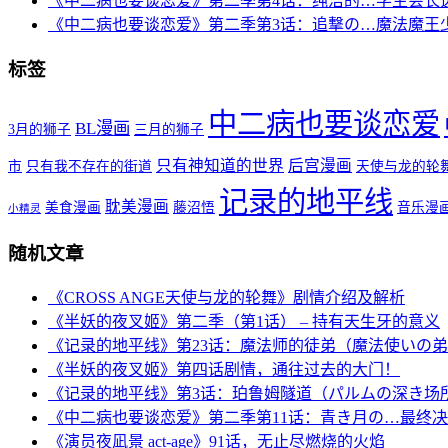
《中二病也要谈恋爱》第二季第4话：纯洁的…学生会长
《中二病也要谈恋爱》第二季第3话：追撃の…魔法魔王
标签
中二病也要谈恋爱
BL漫画
3月的狮子
三月的狮子
只有神知道的世界
后宫漫画
市
只有我不存在的街道
天使与龙的轮
记录的地平线
耽美漫画
美食漫画
藤沼悟
音乐漫
小精灵
随机文章
《CROSS ANGE天使与龙的轮舞》剧情介绍及解析
《半妖的夜叉姬》第二季（第1话） – 持有天生牙的意义
《记录的地平线》第23话：魔法师的徒弟（魔法使いの
《半妖的夜叉姬》第四话剧情，通往过去的大门！
《记录的地平线》第3话：珀鲁姆隧道（パルムの深き场
《中二病也要谈恋爱》第二季第11话：青き月の…最终
《演员夜凪景 act-age》91话，无止尽燃烧的火焰