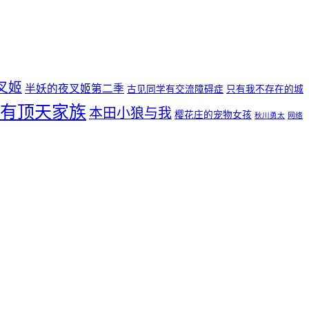
叉姬
半妖的夜叉姬第二季
古见同学有交流障碍症
只有我不存在的城
有顶天家族
本田小狼与我
樱花庄的宠物女孩
秋川勇太
网络