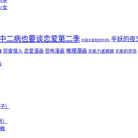
选举
少女
中二病也要谈恋爱第二季
半妖的夜
光速大冒险PIPOPA
推理漫画
异度侵入
恋爱漫画
恐怖漫画
舞
无能力者娜娜
无能的奈奈
画
弟子）
所）
决戦