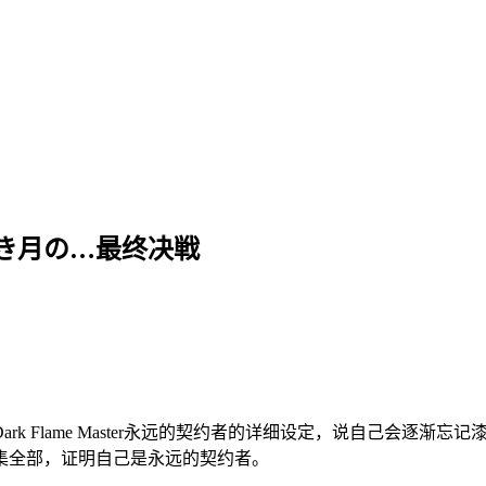
き月の…最终决戦
k Flame Master永远的契约者的详细设定，说自己会逐
集全部，证明自己是永远的契约者。