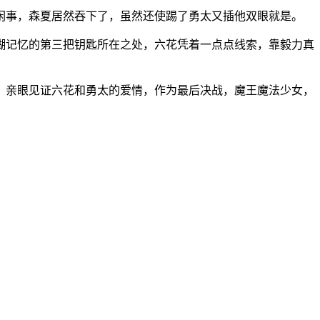
闲事，森夏居然吞下了，虽然还使踢了勇太又插他双眼就是。
糊记忆的第三把钥匙所在之处，六花凭着一点点线索，靠毅力真
，亲眼见证六花和勇太的爱情，作为最后决战，魔王魔法少女，
！