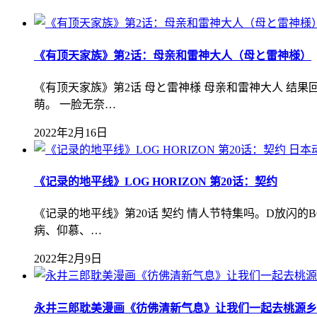
《有顶天家族》第2话：母亲和雷神大人（母と雷神様）
《有顶天家族》第2话 母と雷神様 母亲和雷神大人 结
萌。 一脸无奈…
2022年2月16日
日本
《记录的地平线》LOG HORIZON 第20话：契约
《记录的地平线》第20话 契约 情人节特集吗。D放闪
病、仰慕、…
2022年2月9日
永井三郎耽美漫画《彷佛清新气息》让我们一起去桃源乡