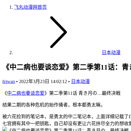
飞丸动漫网
首页
日本动漫
《中二病也要谈恋爱》第二季第11话：青
feiwan
•
2022年3月23日 14:02:12
•
日本动漫
《
中二病也要谈恋爱
》第二季第11话 青き月の…最终决戦
结果二期的各种危机的始作俑者，根本都勇太嘛。
被六花捡到的笔记本，是勇太的中二笔记本，上面详细记载了Dar
七宫拥有其中一把钥匙，自己却没有更让六花拚尽全力的想收