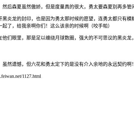
，然后森夏虽然傲娇，但是度量真的很大，勇太要森夏别再多管
开黑炎龙的封印，也是因为勇太那时候的愿望，连勇太都只有模
一起了，给我亲啊你们！这么该亲的时候啊（咬手帕）
在他们眼里，那是足以缠绕月球数圈，强大的不可思议的黑炎龙
，虽然遗憾，但六花和勇太定下的是没有介入余地的永远契约啊
.net/1127.html