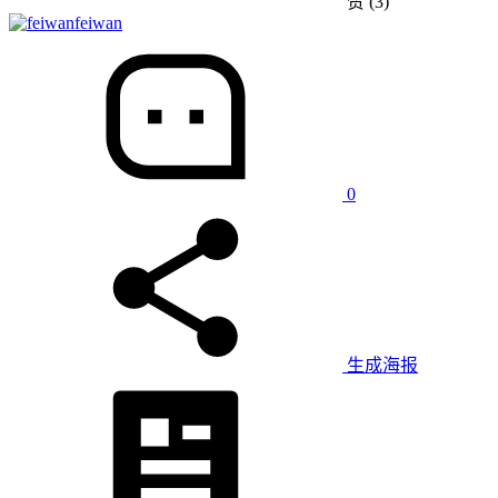
赞
(3)
feiwan
0
生成海报