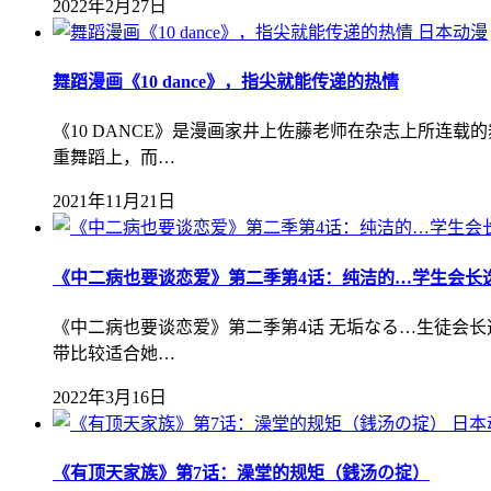
2022年2月27日
日本动漫
舞蹈漫画《10 dance》，指尖就能传递的热情
《10 DANCE》是漫画家井上佐藤老师在杂志上所连
重舞蹈上，而…
2021年11月21日
《中二病也要谈恋爱》第二季第4话：纯洁的…学生会长
《中二病也要谈恋爱》第二季第4话 无垢なる…生徒会长
带比较适合她…
2022年3月16日
日本
《有顶天家族》第7话：澡堂的规矩（銭汤の掟）