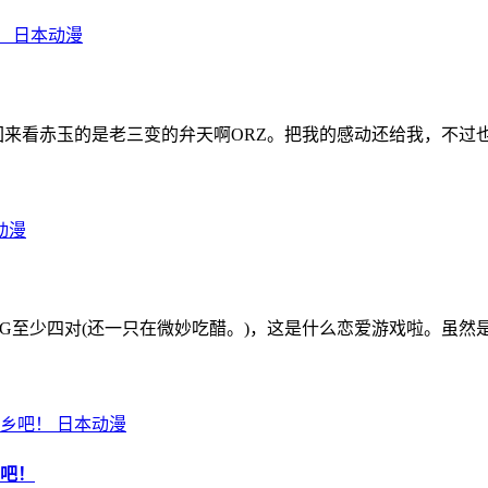
日本动漫
果回来看赤玉的是老三变的弁天啊ORZ。把我的感动还给我，不
动漫
的BG至少四对(还一只在微妙吃醋。)，这是什么恋爱游戏啦。虽
日本动漫
吧！