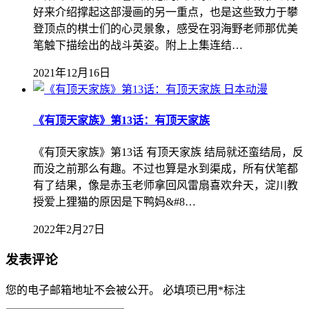
好来介绍撑起这部漫画的另一重点，也是这些致力于攀
登顶点的棋士们的心灵景象，感受在羽海野老师那优美
笔触下描绘出的战斗英姿。附上上集连结…
2021年12月16日
日本动漫
《有顶天家族》第13话：有顶天家族
《有顶天家族》第13话 有顶天家族 结局就还蛮结局，反
而没之前那么有趣。不过也算是水到渠成，所有伏笔都
有了结果，像是赤玉老师拿回风雷扇喜欢弁天，淀川教
授爱上狸猫的原因是下鸭妈&#8…
2022年2月27日
发表评论
您的电子邮箱地址不会被公开。
必填项已用
*
标注