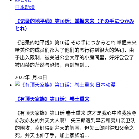
日本动漫
《记录的地平线》第10话：掌握未来（その手につかみ
とれ）
《记录的地平线》第10话 その手につかみとれ 掌握未来
哈美伦的成员们都为了他们的恶行得到很大的惩罚，由
于出入限制，被关进公会大厅的小房间里，好好尝尝了
被囚禁的茫然与恐惧，直到想到…
2022年1月30日
日本动漫
《有顶天家族》第11话：卷土重来
《有顶天家族》第11话 卷土重来 这才是我心中唯我独尊
亦敌亦友的弁天大人啊！ 矢三郎遭到早云和夷川亲卫队
的围攻，幸好得到弁天的解围，但矢三郎刚得知父亲之
死，弁天也伸了手，加上家族陷…