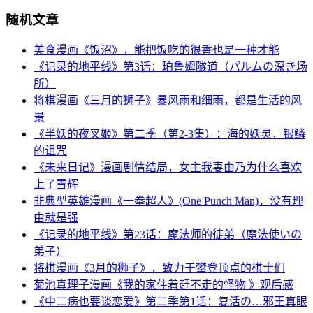
随机文章
美食漫画《饭沼》，能把饭吃的很香也是一种才能
《记录的地平线》第3话：珀鲁姆隧道（パルムの深き场
所）
将棋漫画《三月的狮子》暴风雨和细雨，都是生活的风
景
《半妖的夜叉姬》第二季（第2-3集）：海的妖灵，银鳞
的诅咒
《未来日记》漫画剧情结局，女主我妻由乃为什么喜欢
上了雪辉
非典型英雄漫画《一拳超人》(One Punch Man)，没有理
由就是强
《记录的地平线》第23话：魔法师的徒弟（魔法使いの
弟子）
将棋漫画《3月的狮子》，致力于攀登顶点的棋士们
菊池真理子漫画《我的家住着赶不走的怪物 》观后感
《中二病也要谈恋爱》第二季第1话：复活の…邪王真眼