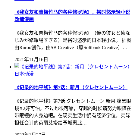
《我女友和青梅竹马的各种修罗场》，裕时悠示轻小说
改编漫画
《我女友和青梅竹马的各种修罗场》（俺の彼女と幼な
じみが修羅場すぎる）是裕时悠示的日本轻小说。 插图
由Ruroo创作，由SB Creative（原Softbank Creative）…
2021年11月16日
日本动漫
《记录的地平线》第7话：新月（クレセントムーン）
《记录的地平线》第7话 クレセントムーン 新月 腹黑眼
镜X2好可怕，不过也很可靠，穿越的时候请努力跟随在
带眼镜的人身边吧。在现实生活中拥有经济学位，实际
担任会计的荷丽艾塔给予城惠此…
2022年1月27日