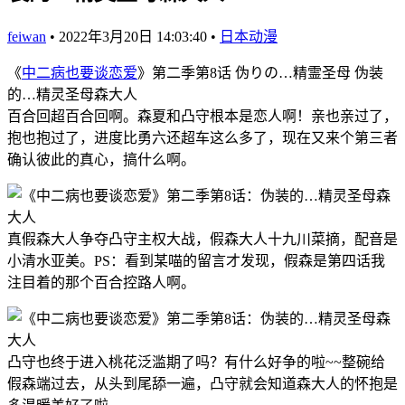
feiwan
•
2022年3月20日 14:03:40
•
日本动漫
《
中二病也要谈恋爱
》第二季第8话 伪りの…精霊圣母 伪装
的…精灵圣母森大人
百合回超百合回啊。森夏和凸守根本是恋人啊！亲也亲过了，
抱也抱过了，进度比勇六还超车这么多了，现在又来个第三者
确认彼此的真心，搞什么啊。
真假森大人争夺凸守主权大战，假森大人十九川菜摘，配音是
小清水亚美。PS：看到某喵的留言才发现，假森是第四话我
注目着的那个百合控路人啊。
凸守也终于进入桃花泛滥期了吗？有什么好争的啦~~整碗给
假森端过去，从头到尾舔一遍，凸守就会知道森大人的怀抱是