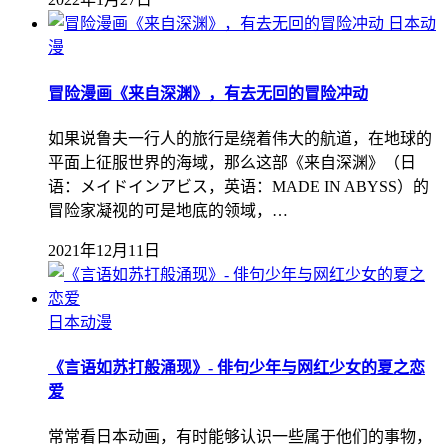
日本动
漫
冒险漫画《来自深渊》，有去无回的冒险冲动
如果说鲁夫一行人的旅行是绕着伟大的航道，在地球的
平面上征服世界的海域，那么这部《来自深渊》（日
语：メイドインアビス，英语：MADE IN ABYSS）的
冒险家凝视的可是地底的领域，…
2021年12月11日
日本动漫
《言语如苏打般涌现》- 俳句少年与网红少女的夏之恋
爱
常常看日本动画，有时能够认识一些属于他们的事物，