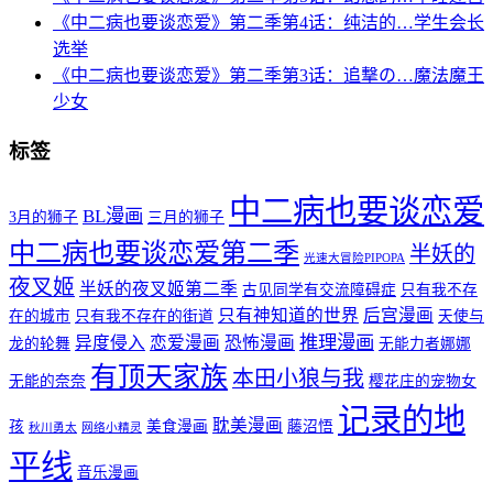
《中二病也要谈恋爱》第二季第4话：纯洁的…学生会长
选举
《中二病也要谈恋爱》第二季第3话：追撃の…魔法魔王
少女
标签
中二病也要谈恋爱
BL漫画
3月的狮子
三月的狮子
中二病也要谈恋爱第二季
半妖的
光速大冒险PIPOPA
夜叉姬
半妖的夜叉姬第二季
古见同学有交流障碍症
只有我不存
只有神知道的世界
后宫漫画
在的城市
只有我不存在的街道
天使与
推理漫画
异度侵入
恋爱漫画
恐怖漫画
龙的轮舞
无能力者娜娜
有顶天家族
本田小狼与我
无能的奈奈
樱花庄的宠物女
记录的地
耽美漫画
孩
美食漫画
藤沼悟
秋川勇太
网络小精灵
平线
音乐漫画