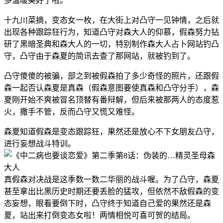
多温暖美好了啦。
十九川菜摘，变态女一枚，在大街上对凸守一见钟情，之后就
出现各种跟踪狂行为，知道凸守对森大人的仰慕，假森努力钻
研了黑暗圣典和森大人的一切，特别制作森大人占卜网站钓凸
守，凸守由于森夏的简讯去查了那网站，就被钓到了。
凸守傻傻的被骗，部之到被假森拍了多少奇怪的照片，还跟假
森一起否认森夏是真森（假森意图要使真森和凸守分手），森
夏刚开始不爽被冒名顶替有番辩解，但后来被那两人的态度惹
火，撒手不管，反而凸守又慌又难怪。
森夏知道假森是变态跟踪狂，果然还是放心不下女朋友凸守，
进行妄想战斗特训。
真假森对决战是这季数一数二华丽的战斗喔。为了凸守，森夏
甚至拿出比黑历史时期还要丢脸的猛攻，但依然不敌假森的变
态妄想，眼看要倒下时，凸守终于知道自己爱的果然还是森
夏，站出来打倒变态女啦！两情相悦可喜可贺的结局。