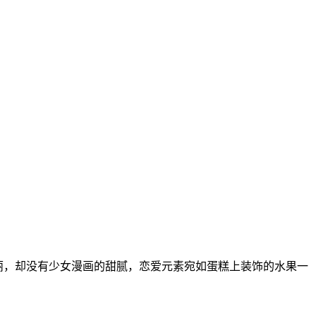
丽，却没有少女漫画的甜腻，恋爱元素宛如蛋糕上装饰的水果一