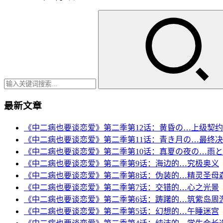
最新文章
《中二病也要谈恋爱》第二季第12话：黄昏の…上级契约
《中二病也要谈恋爱》第二季第11话：青き月の…最终
《中二病也要谈恋爱》第二季第10话：真夏の夜の…雨
《中二病也要谈恋爱》第二季第9话：海边的…究极奥义
《中二病也要谈恋爱》第二季第8话：伪装的…精灵圣母
《中二病也要谈恋爱》第二季第7话：交错的…心之光景
《中二病也要谈恋爱》第二季第6话：踌躇的…筑紫岛周
《中二病也要谈恋爱》第二季第5话：幻想的…午睡迷宫