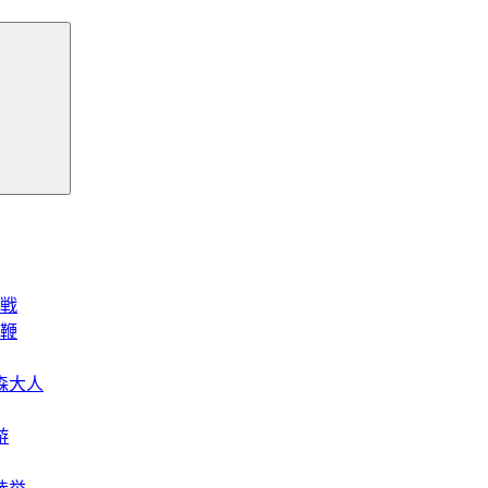
决戦
と鞭
森大人
游