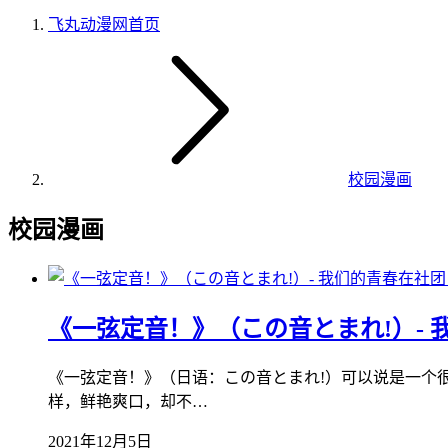
飞丸动漫网
首页
校园漫画
校园漫画
《一弦定音！》（この音とまれ!）- 
《一弦定音！》（日语：この音とまれ!）可以说是一个
样，鲜艳爽口，却不…
2021年12月5日