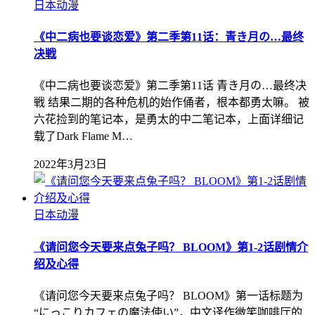
日本动漫
《中二病也要谈恋爱》第二季第11话：青き月の…最终
决戦
《中二病也要谈恋爱》第二季第11话 青き月の…最终决
戦 结果二期的各种危机的始作俑者，根本都勇太嘛。 被
六花捡到的笔记本，是勇太的中二笔记本，上面详细记
载了Dark Flame M…
2022年3月23日
日本动漫
《请问您今天要来点兔子吗？ BLOOM》第1-2话剧情介
绍及心得
《请问您今天要来点兔子吗？ BLOOM》第一话标题为
“にっこりカフェの魔法使い”，中文译作微笑咖啡厅的