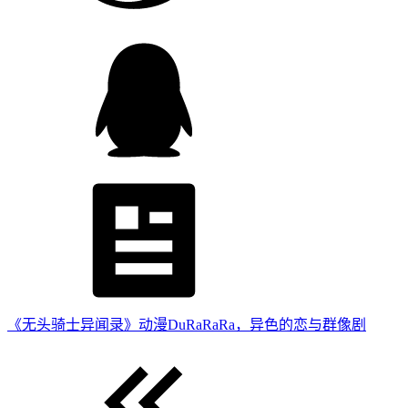
《无头骑士异闻录》动漫DuRaRaRa，异色的恋与群像剧