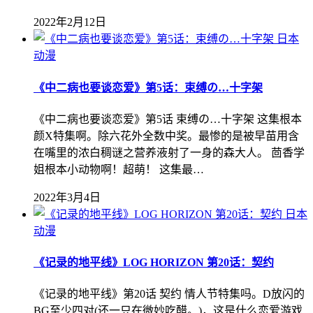
2022年2月12日
日本
动漫
《中二病也要谈恋爱》第5话：束缚の…十字架
《中二病也要谈恋爱》第5话 束缚の…十字架 这集根本
颜X特集啊。除六花外全数中奖。最惨的是被早苗用含
在嘴里的浓白稠谜之营养液射了一身的森大人。 茴香学
姐根本小动物啊！超萌！ 这集最…
2022年3月4日
日本
动漫
《记录的地平线》LOG HORIZON 第20话：契约
《记录的地平线》第20话 契约 情人节特集吗。D放闪的
BG至少四对(还一只在微妙吃醋。)，这是什么恋爱游戏