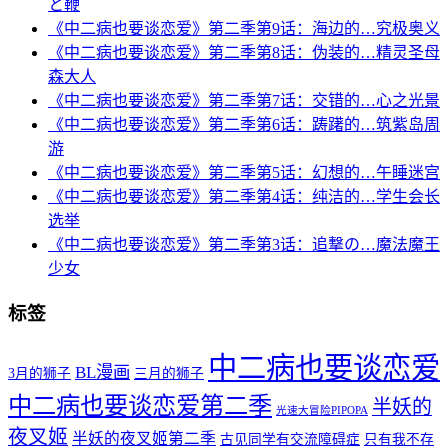
と鞭
《中二病也要谈恋爱》第二季第9话：海边的…究极奥义
《中二病也要谈恋爱》第二季第8话：伪装的…精灵圣母
森大人
《中二病也要谈恋爱》第二季第7话：交错的…心之光景
《中二病也要谈恋爱》第二季第6话：踌躇的…筑紫岛周
游
《中二病也要谈恋爱》第二季第5话：幻想的…午睡迷宫
《中二病也要谈恋爱》第二季第4话：纯洁的…学生会长
选举
《中二病也要谈恋爱》第二季第3话：追撃の…魔法魔王
少女
标签
中二病也要谈恋爱
BL漫画
3月的狮子
三月的狮子
中二病也要谈恋爱第二季
半妖的
光速大冒险PIPOPA
夜叉姬
半妖的夜叉姬第二季
古见同学有交流障碍症
只有我不存