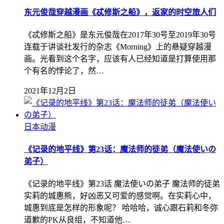
东元俊哉穿越漫画《忒修斯之船》，返家的时空旅人们
《忒修斯之船》是东元俊哉在2017年30号至2019年30号
连载于讲谈社发行的杂志《Morning》上的悬疑穿越漫
画。光看到这个名字，应该有人已经知道是打算使用那
个有名的悖论了，然…
2021年12月2日
日本动漫
《记录的地平线》第23话：魔法师的徒弟（魔法使いの
弟子）
《记录的地平线》第23话 魔法使いの弟子 魔法师的徒弟
实莉的城惠熊，好凶恶又可爱的感觉啊。在实莉心中，
城惠到底是怎样的形象呢？ 哈哈哈，诚心跟石莉和冬弥
道歉的PK从良组，不知道他…