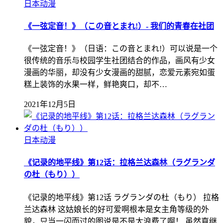
日本动漫
《一弦定音！》（この音とまれ!）- 我们的青春在社团
《一弦定音！》（日语：この音とまれ!）可以说是一个
很传统的音乐与校园学生社团结合的作品，画风有少女
漫画的华丽，却没有少女漫画的甜腻，恋爱元素宛如蛋
糕上装饰的水果一样，鲜艳爽口，却不…
2021年12月5日
日本动漫
《记录的地平线》第12话：拉格兰达森林（ラグランダ
の杜（もり））
《记录的地平线》第12话 ラグランダの杜（もり） 拉格
兰达森林 这姑娘长的好可爱啊根本是女主角等级的外
貌，只当一闪而过的图说是不是太浪费了啊！ 虽然直继