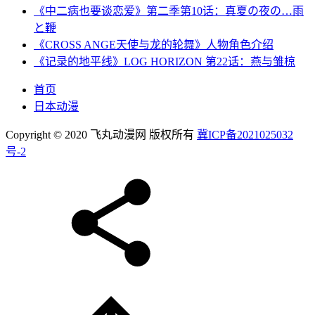
《中二病也要谈恋爱》第二季第10话：真夏の夜の…雨
と鞭
《CROSS ANGE天使与龙的轮舞》人物角色介绍
《记录的地平线》LOG HORIZON 第22话：燕与雏椋
首页
日本动漫
Copyright © 2020 飞丸动漫网 版权所有
冀ICP备2021025032
号-2