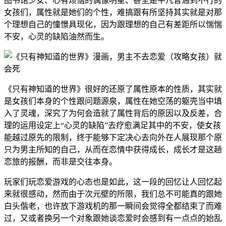
图书馆少女、心有烦恼的偶像明星、甚至是平凡普通到不行的
女孩们，属性就是她们的个性，难搞跟有所坚持其实就是对那
个理想自己的憧憬具现化，因为跟理想的自己有差距所以惴惴
不安，心灵的缺陷油然而生。
《只有神知道的世界》很好的还原了属性原本的性质，其实就
是女孩们本身的个性跟问题源泉，属性在她空荡的躯壳当中填
入了灵魂，深究了为何会造就了属性背后的原因以及反差，合
理的运用设定上“心灵的缺陷”去疗愈满足其中的不安，使女孩
能越过原先的限制，终于能够下定决心去向外在人展现那个原
只为男主所知的自己，从而在恋情中获得成长，成长才是这趟
恋旅的报酬，而非是交往本身。
玩家们玩恋爱游戏的心态也是如此，这一段的回忆让人回忆起
来就很感动，然而由于次元壁的所限，我们总不可能真的跟她
白头偕老，也许放下游戏机的那一瞬间会觉得全都结束了而难
过，又或者换另一个对象跟她谈恋爱时会感到有一点点的始乱