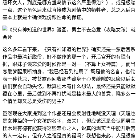
级坏女人，到底是哪方雏鸟情节这么严重得治？），或是极端
一点，这个角色后来就直接成为剧情中的牺牲者，总之入后宫
基本上就是个确保戏份跟性命的保证。
这么多年看下来，《只有神知道的世界》确实还是一票后宫系
作品中最清新脱俗，好不做作的那一个，开后宫开的有理有
据，跟妹子谈恋爱的时候都是一对一（不算上女神篇），而当
恋爱梦醒果断抽身，“我已经看到结局了”既是他的名言，也代
表一种苍凉，被艾露西回收那些藏身于心灵缝隙的恶魔以后女
孩们就会自动失忆，就算桂木有什么想法，最终还是只能默默
藏在心里，最后做到不再打扰就是桂木最大的善意，瞧多么一
个情圣却又总是受伤的男主？
虽然现在大家提到这个作品还是会反射性地喊没天理（天理也
是女神篇的一个女孩的名字，双关），但应该还是会认同男主
桂木是有德有能获得这些恋心之人，说真的现实当中能开后宫
的人一定有，但齐人之福是真的福吗？我想也未必，人是很偏