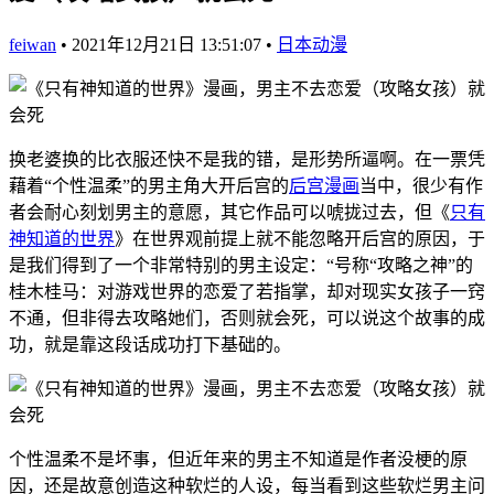
feiwan
•
2021年12月21日 13:51:07
•
日本动漫
换老婆换的比衣服还快不是我的错，是形势所逼啊。在一票凭
藉着“个性温柔”的男主角大开后宫的
后宫漫画
当中，很少有作
者会耐心刻划男主的意愿，其它作品可以唬拢过去，但《
只有
神知道的世界
》在世界观前提上就不能忽略开后宫的原因，于
是我们得到了一个非常特别的男主设定：“号称“攻略之神”的
桂木桂马：对游戏世界的恋爱了若指掌，却对现实女孩子一窍
不通，但非得去攻略她们，否则就会死，可以说这个故事的成
功，就是靠这段话成功打下基础的。
个性温柔不是坏事，但近年来的男主不知道是作者没梗的原
因，还是故意创造这种软烂的人设，每当看到这些软烂男主问