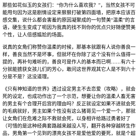
那些如花似玉的女孩们：“你为什么喜欢我？”，当然女孩不可
能甩句因为这是剧情设定来狠狠打破第四面墙，把原本应该百
感交集，说什么都会害羞的原因凝聚成的一句赞美“温柔”的言
语，硬生生变成了呃因为我真的找不到你的优点只好随便赞美
个性，让人倍感尴尬的场面。
说真的女角们称赞你温柔的时候，那基本就跟有人说你善良一
样，善良当然不是坏事，但就坏在你除了这个没有什么值得一
提的，再补句难听的，善良可是作人的基本而已啊……有六十
分就能掳获女孩儿们的芳心，敢问这世界观其它人是不到六十
分是不是？这没道理。
《只有神知道的世界》透过设定男主不去恋爱（攻略），就会
死的设定，也成功作出了一个示范，想要让你的温柔人畜无害
的男主有个合理开后宫的理由吗？反正就设定如果不进就会死
的毛病就好，男主如果个性没有这么猪哥见一个爱一个，那就
让女角们在危难之际不救就会死，以身相许给路过勇者好了
（可惜的是这种经典套路越来越没人写，翻开各种穿越转生作
品，男角第一个见到的漂亮女孩不是爱他爱的要死，就是个超