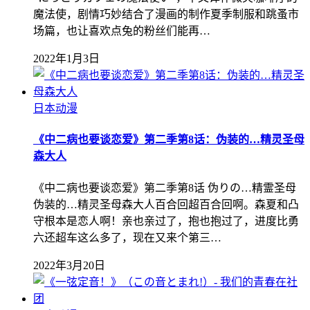
魔法使，剧情巧妙结合了漫画的制作夏季制服和跳蚤市
场篇，也让喜欢点兔的粉丝们能再…
2022年1月3日
日本动漫
《中二病也要谈恋爱》第二季第8话：伪装的…精灵圣母
森大人
《中二病也要谈恋爱》第二季第8话 伪りの…精霊圣母
伪装的…精灵圣母森大人百合回超百合回啊。森夏和凸
守根本是恋人啊！亲也亲过了，抱也抱过了，进度比勇
六还超车这么多了，现在又来个第三…
2022年3月20日