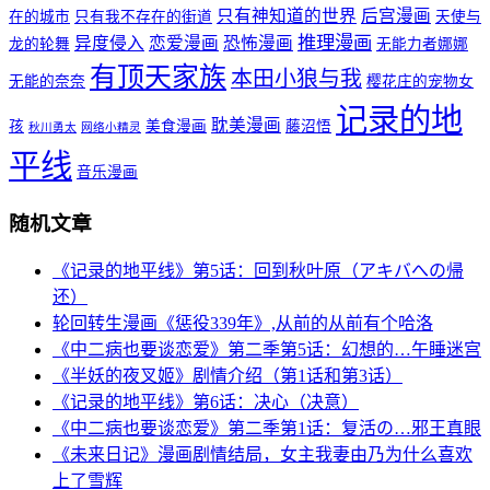
只有神知道的世界
后宫漫画
在的城市
只有我不存在的街道
天使与
推理漫画
异度侵入
恋爱漫画
恐怖漫画
龙的轮舞
无能力者娜娜
有顶天家族
本田小狼与我
无能的奈奈
樱花庄的宠物女
记录的地
耽美漫画
孩
美食漫画
藤沼悟
秋川勇太
网络小精灵
平线
音乐漫画
随机文章
《记录的地平线》第5话：回到秋叶原（アキバへの帰
还）
轮回转生漫画《惩役339年》,从前的从前有个哈洛
《中二病也要谈恋爱》第二季第5话：幻想的…午睡迷宫
《半妖的夜叉姬》剧情介绍（第1话和第3话）
《记录的地平线》第6话：决心（决意）
《中二病也要谈恋爱》第二季第1话：复活の…邪王真眼
《未来日记》漫画剧情结局，女主我妻由乃为什么喜欢
上了雪辉