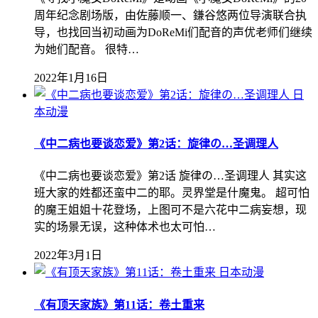
周年纪念剧场版，由佐藤顺一、鎌谷悠两位导演联合执
导，也找回当初动画为DoReMi们配音的声优老师们继续
为她们配音。 很特…
2022年1月16日
日
本动漫
《中二病也要谈恋爱》第2话：旋律の…圣调理人
《中二病也要谈恋爱》第2话 旋律の…圣调理人 其实这
班大家的姓都还蛮中二的耶。灵界堂是什魔鬼。 超可怕
的魔王姐姐十花登场，上图可不是六花中二病妄想，现
实的场景无误，这种体术也太可怕…
2022年3月1日
日本动漫
《有顶天家族》第11话：卷土重来