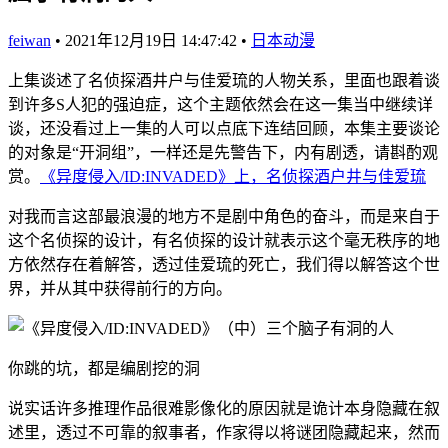
feiwan
•
2021年12月19日 14:47:42
•
日本动漫
上集谈述了名侦探酒井户与佳爱琉的人物关系，里面也跟着谈
到许多S人犯的强迫症，这个主题依然会在这一集当中继续详
谈，还没看过上一集的人可以点底下连结回顾，本集主要谈论
的对象是“开洞组”，一样还是先警告下，内有剧透，请斟酌观
赏。
《异度侵入/ID:INVADED》上，名侦探酒户井与佳爱琉
对我而言这部最浪漫的地方不是剧中角色的奋斗，而是来自于
这个名侦探的设计，有名侦探的设计就表示这个毫无秩序的地
方依然存在着解答，透过佳爱琉的死亡，我们得以解答这个世
界，并从其中获得前行的方向。
你跳的坑，都是编剧挖的洞
说实话许多推理作品很难影像化的原因就是诡计本身隐藏在叙
述里，透过不可靠的叙事者，作家得以将谜团隐藏起来，然而