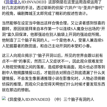
《
异度侵入
/ID:INVADED》这部倒是在这里运用连续运用了
好几次这样的手法，透过崭新的侦探“穴井户”与“圣井户御代”
的视角，编剧舞城王太郎完成了精彩的叙述性诡计。
当然能够在设定当中做出这样合情合理，又让读者感到惊喜的
翻转，原因就是拜来自本作第一个以连续S人魔身分出场的“开
洞”富久田保津，他那强迫在别人脑袋上开洞的强迫症所赐，
他制造了三个脑子有洞的人，一个是他本人，受害人兼连续S
人犯掘墓者的数田遥，和自己主动开洞的本堂町小春。
这三人向观众揭示了“脑子开洞以后，所见的世界会跟以前有
点不一样”的事实，然而三人又症状不一，因此观众很难发觉
人物视觉情报之间的落差，造成即使有画面，观众也必须等到
剧中人物揭露情报以后，才能回去对照自己到底遗漏了什么关
键情报，不会发生像普通推理小说在影像化时，人物必须倚赖
侦探的推理，而观众只会觉得天啊他们什么时候才要发现东西
就在那边的惨剧。