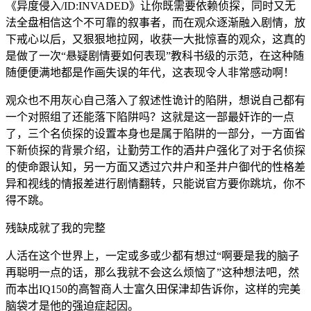
《异度侵入/ID:INVADED》让你既需要依赖侦探，同时又无
法全盘相信这个不可靠的叙事者，而在观众逐渐融入剧情，放
下戒心以后，又狠狠地拉网，收获一大批惊喜的观众，这真的
是做了一次“悬疑剧情要如何表现”教科书级的示范，在这种随
随便便满地都是作画失误的年代，这表现令人非常感动啊！
观众也不用灰心自己落入了叙述性诡计的陷阱，想说自己都有
一个对照组了还能落下陷阱吗？这就是这一部最奸诈的一点
了，三个名侦探的设置本身也是属于陷阱的一部分，一方面省
下新侦探的背景介绍，让勤劳工作的酒井户强化了对于名侦探
的使命跟认知，另一方面又透过穴井户和圣井户御代的性格差
异和视线的情报差进行剧情翻转，只能说官方要你跳坑，你不
得不跳。
残缺成就了我的完整
人活在这个世界上，一定或多或少都有想过“啊要是我的脑子
再聪明一点的话，那么我就不会这么烦恼了”这种想法吧，然
而本出IQ150的高智商人士富久田保津却告诉你，这样的完美
脑袋才是他的强迫症起因。