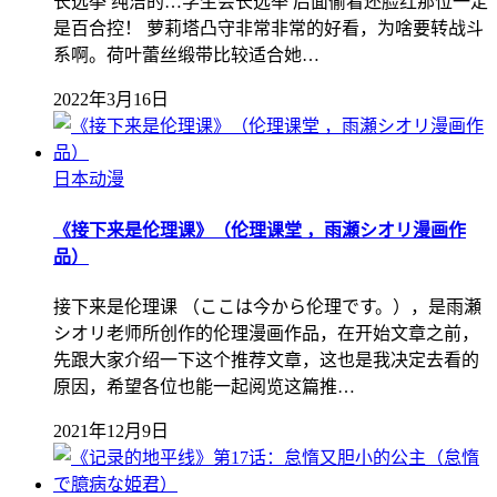
长选挙 纯洁的…学生会长选举 后面偷看还脸红那位一定
是百合控！ 萝莉塔凸守非常非常的好看，为啥要转战斗
系啊。荷叶蕾丝缎带比较适合她…
2022年3月16日
日本动漫
《接下来是伦理课》（伦理课堂 ，雨瀬シオリ漫画作
品）
接下来是伦理课 （ここは今から伦理です。），是雨瀬
シオリ老师所创作的伦理漫画作品，在开始文章之前，
先跟大家介绍一下这个推荐文章，这也是我决定去看的
原因，希望各位也能一起阅览这篇推…
2021年12月9日