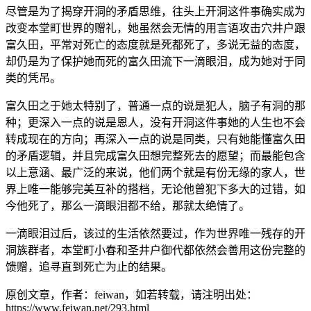
尽管是为了揭穿开洞的矛盾思维，往头上开洞这件事确实成为
改变本堂町世界的赠礼，她虽然会无情的用言语攻击穴井户跟
富久田，平常对死亡的态度就是死都死了，多说无益的态度，
却仍是为了保护她而死的富久田流下一滴眼泪，成为她对于同
类的凭吊。
富久田之于她太特别了，普通一点的说是犯人，脑子有洞的那
种；更深入一点的说是恩人，没有开洞这件事她的人生也不会
转成现在的方向；再深入一点的说是同类，只有她能懂富久田
的矛盾逻辑，并且完成富久田想完整死去的愿望；而最能包含
以上意涵、最广泛的来说，他们两个就是有份无缘的家人，世
界上唯一能够完美互补的搭档，无论他曾犯下多大的过错，如
今他死了，那么一滴眼泪都不给，那就太绝情了。
一滴眼泪过后，该过的生活依然要过，作为世界唯一残存的开
洞族群者，本堂町小春和圣井户御代都依然会善用这份完整的
馈赠，追寻直到死亡为止的结果。
原创文章，作者：feiwan，如若转载，请注明出处：
https://www.feiwan.net/293.html