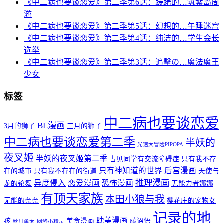
《中二病也要谈恋爱》第二季第6话：踌躇的…筑紫岛周
游
《中二病也要谈恋爱》第二季第5话：幻想的…午睡迷宫
《中二病也要谈恋爱》第二季第4话：纯洁的…学生会长
选举
《中二病也要谈恋爱》第二季第3话：追撃の…魔法魔王
少女
标签
中二病也要谈恋爱
BL漫画
3月的狮子
三月的狮子
中二病也要谈恋爱第二季
半妖的
光速大冒险PIPOPA
夜叉姬
半妖的夜叉姬第二季
古见同学有交流障碍症
只有我不存
只有神知道的世界
后宫漫画
在的城市
只有我不存在的街道
天使与
推理漫画
异度侵入
恋爱漫画
恐怖漫画
龙的轮舞
无能力者娜娜
有顶天家族
本田小狼与我
无能的奈奈
樱花庄的宠物女
记录的地
耽美漫画
孩
美食漫画
藤沼悟
秋川勇太
网络小精灵