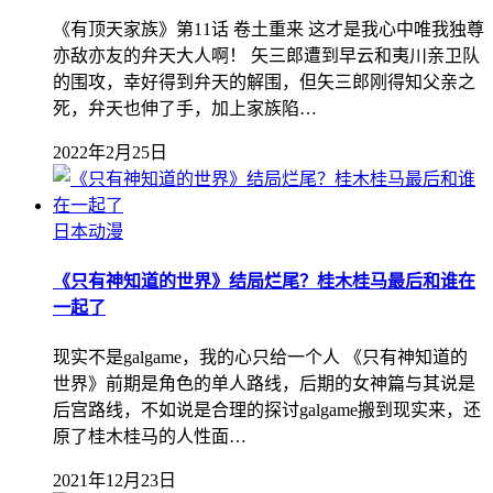
《有顶天家族》第11话 卷土重来 这才是我心中唯我独尊
亦敌亦友的弁天大人啊！ 矢三郎遭到早云和夷川亲卫队
的围攻，幸好得到弁天的解围，但矢三郎刚得知父亲之
死，弁天也伸了手，加上家族陷…
2022年2月25日
日本动漫
《只有神知道的世界》结局烂尾？桂木桂马最后和谁在
一起了
现实不是galgame，我的心只给一个人 《只有神知道的
世界》前期是角色的单人路线，后期的女神篇与其说是
后宫路线，不如说是合理的探讨galgame搬到现实来，还
原了桂木桂马的人性面…
2021年12月23日