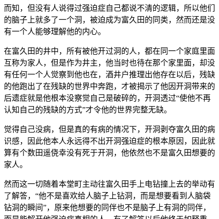
而知，但没有人说得过强迫症自己都说不清的逻辑，所以他们
的脑子上就多了一个洞，被迫成为富久田的同类，然而还是没
有一个人能够理解他的内心。
在富久田的井中，所有被他开过洞的人，都在同一个家庭里面
互称为家人，但是作为井主，他当时也待在那个家里面，却没
有任何一个人觉察到他也在，酒井户推理出他存在以后，残缺
的他跑出了在残缺的世界中奔跑，才被揭示了他因开洞带来的
后遗症就是他根本没察觉自己是破碎的，开洞透过“使他不再
认知自己的残缺的方式”才令他的世界完整无缺。
觉得自己没病，但是真的有病的情况下，开洞剥夺富久田的病
识感，因此他本人永远得不出开洞强迫症的根本原因，因此就
算有个数田遥侥幸没有死于开洞，他依然也不是富久田想要的
家人。
然而这一切随着本堂町主动往富久田手上电钻撞上去的举动有
了解答，“他不是喜欢给人脑子上钻洞，而是想要看到人脑袋
钻洞的瞬间”，原来他想要的同伴也不是脑子上有洞的同伴，