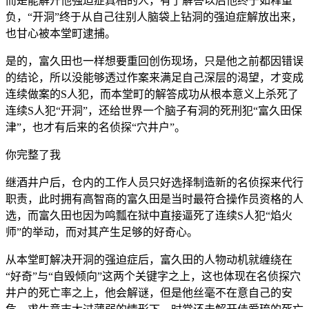
而是能解开他强迫症真相的人，有了解答以后他终于如释重
负，“开洞”终于从自己往别人脑袋上钻洞的强迫症解放出来，
也甘心被本堂町逮捕。
是的，富久田也一样想要重回创伤现场，只是他之前都因错误
的结论，所以没能够透过作案来满足自己深层的渴望，才变成
连续做案的S人犯，而本堂町的解答成功从根本意义上杀死了
连续S人犯“开洞”，还给世界一个脑子有洞的死刑犯“富久田保
津”，也才有后来的名侦探“穴井户”。
你完整了我
继酒井户后，仓内的工作人员只好选择制造新的名侦探来代行
职责，此时拥有高智商的富久田是当时最符合操作员资格的人
选，而富久田也因为鸣瓢在狱中直接逼死了连续S人犯“焰火
师”的举动，而对其产生足够的好奇心。
从本堂町解决开洞的强迫症后，富久田的人物动机就缠绕在
“好奇”与“自毁倾向”这两个关键字之上，这也体现在名侦探穴
井户的死亡率之上，他会解谜，但是他丝毫不在意自己的安