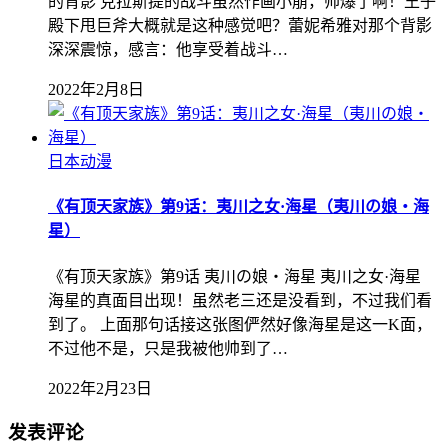
的背影 克拉斯提的战斗虽然作画小崩，帅爆了啊！王子
殿下甩巨斧大概就是这种感觉吧？蕾妮希雅对那个背影
深深震惊，感言：他享受着战斗…
2022年2月8日
日本动漫
《有顶天家族》第9话：夷川之女·海星（夷川の娘・海
星）
《有顶天家族》第9话 夷川の娘・海星 夷川之女·海星
海星的真面目出现！虽然老三还是没看到，不过我们看
到了。 上面那句话接这张图俨然好像海星是这一K面，
不过他不是，只是我被他帅到了…
2022年2月23日
发表评论