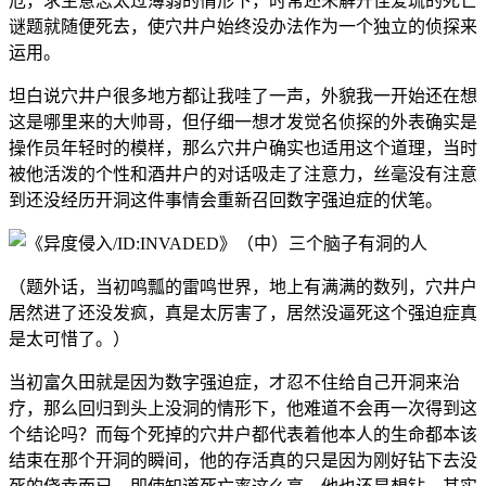
危，求生意志太过薄弱的情形下，时常还未解开佳爱琉的死亡
谜题就随便死去，使穴井户始终没办法作为一个独立的侦探来
运用。
坦白说穴井户很多地方都让我哇了一声，外貌我一开始还在想
这是哪里来的大帅哥，但仔细一想才发觉名侦探的外表确实是
操作员年轻时的模样，那么穴井户确实也适用这个道理，当时
被他活泼的个性和酒井户的对话吸走了注意力，丝毫没有注意
到还没经历开洞这件事情会重新召回数字强迫症的伏笔。
（题外话，当初鸣瓢的雷鸣世界，地上有满满的数列，穴井户
居然进了还没发疯，真是太厉害了，居然没逼死这个强迫症真
是太可惜了。）
当初富久田就是因为数字强迫症，才忍不住给自己开洞来治
疗，那么回归到头上没洞的情形下，他难道不会再一次得到这
个结论吗？而每个死掉的穴井户都代表着他本人的生命都本该
结束在那个开洞的瞬间，他的存活真的只是因为刚好钻下去没