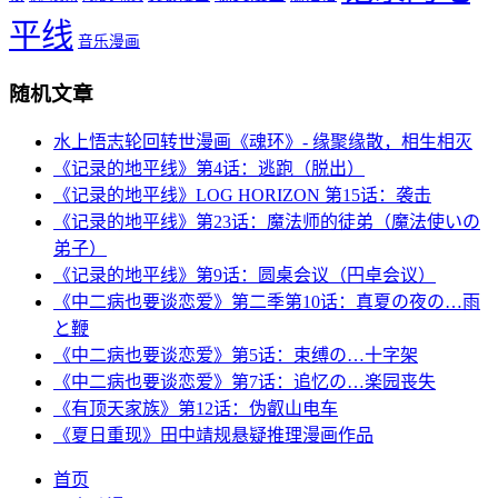
平线
音乐漫画
随机文章
水上悟志轮回转世漫画《魂环》- 缘聚缘散，相生相灭
《记录的地平线》第4话：逃跑（脱出）
《记录的地平线》LOG HORIZON 第15话：袭击
《记录的地平线》第23话：魔法师的徒弟（魔法使いの
弟子）
《记录的地平线》第9话：圆桌会议（円卓会议）
《中二病也要谈恋爱》第二季第10话：真夏の夜の…雨
と鞭
《中二病也要谈恋爱》第5话：束缚の…十字架
《中二病也要谈恋爱》第7话：追忆の…楽园丧失
《有顶天家族》第12话：伪叡山电车
《夏日重现》田中靖规悬疑推理漫画作品
首页