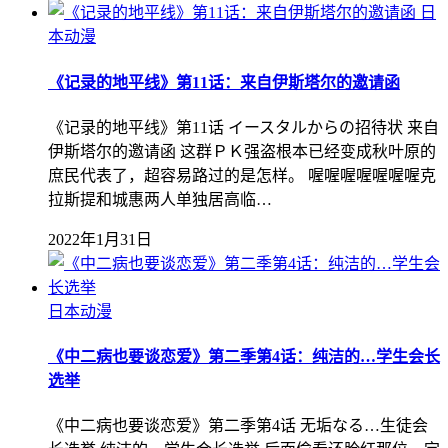
日
本动漫
《记录的地平线》第11话：来自伊斯塔尔的邀请函
《记录的地平线》第11话 イースタルからの招待状 来自
伊斯塔尔的邀请函 这群ＰＫ强盗根本已经变成秋叶原的
庶民代表了，超容易路过的是怎样。 喔喔喔喔喔喔喔克
拉斯提和城惠两人单独居高临…
2022年1月31日
日本动漫
《中二病也要谈恋爱》第二季第4话：纯洁的…学生会长
选举
《中二病也要谈恋爱》第二季第4话 无垢なる…生徒会