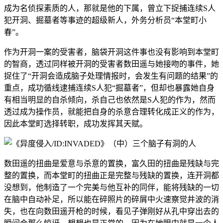
成为名侦探素质的人，那就是他的下属，曾立下捉捕连续S人
犯开洞、掘墓者等事迹的超级新人，外务分析员“本堂町小
春”。
作为开洞一案的受害者，脑袋开洞这件事也没有影响到本堂町
的智商，透过同样被开洞的受害者数田遥与她接吻的事件，她
捉住了“开洞会造成脑子处理情报时，会发生有问题的结果”的
重点，成功循线逮捕连续S人犯“掘墓者”，但却也暴露她自身
有相当明显的自杀倾向，杀自己也依然是S人犯的作为，然而
透过成为操作员，就能把自身的杀意合理转化成正义的作为，
因此本堂町选择转职，成功发挥其天赋。
数田遥的扭曲是爱意与杀意的置换，富久田的扭曲是残缺与完
整的置换，而本堂町的扭曲正是完整与残缺的置换，连开洞都
没想到，他制造了一个完美与他互补的同伴，能将残缺的一切
在脑中自动补足，所以能在碎照片的碎屑中火速察觉井波的消
失，也在向数田遥开枪的时候，看见子弹刚好从孔中穿出去的