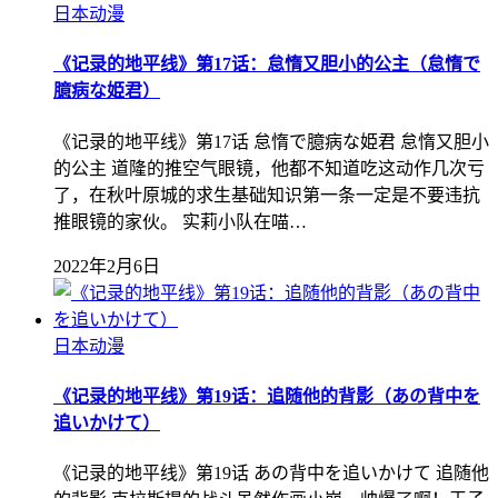
日本动漫
《记录的地平线》第17话：怠惰又胆小的公主（怠惰で
臆病な姫君）
《记录的地平线》第17话 怠惰で臆病な姫君 怠惰又胆小
的公主 道隆的推空气眼镜，他都不知道吃这动作几次亏
了，在秋叶原城的求生基础知识第一条一定是不要违抗
推眼镜的家伙。 实莉小队在喵…
2022年2月6日
日本动漫
《记录的地平线》第19话：追随他的背影（あの背中を
追いかけて）
《记录的地平线》第19话 あの背中を追いかけて 追随他