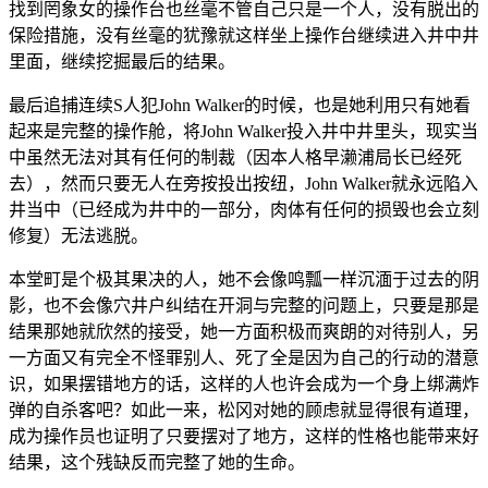
找到罔象女的操作台也丝毫不管自己只是一个人，没有脱出的
保险措施，没有丝毫的犹豫就这样坐上操作台继续进入井中井
里面，继续挖掘最后的结果。
最后追捕连续S人犯John Walker的时候，也是她利用只有她看
起来是完整的操作舱，将John Walker投入井中井里头，现实当
中虽然无法对其有任何的制裁（因本人格早濑浦局长已经死
去），然而只要无人在旁按投出按纽，John Walker就永远陷入
井当中（已经成为井中的一部分，肉体有任何的损毁也会立刻
修复）无法逃脱。
本堂町是个极其果决的人，她不会像鸣瓢一样沉湎于过去的阴
影，也不会像穴井户纠结在开洞与完整的问题上，只要是那是
结果那她就欣然的接受，她一方面积极而爽朗的对待别人，另
一方面又有完全不怪罪别人、死了全是因为自己的行动的潜意
识，如果摆错地方的话，这样的人也许会成为一个身上绑满炸
弹的自杀客吧？如此一来，松冈对她的顾虑就显得很有道理，
成为操作员也证明了只要摆对了地方，这样的性格也能带来好
结果，这个残缺反而完整了她的生命。