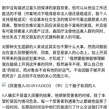
剧中没有描述过富久田保津的家庭背景，但可以从他没工作还
能活的不错（作案地点不晓得是非法入侵还是租或买，我个人
支持是租或买）也没基本社交生活的情况中可看出跟原家人的
疏离，整体综合推论富久田应该是出身于富裕的家庭，并且极
有可能领着家人的遗产过活，森田疗法使他远离人群的同时，
他也失去了用交朋友的方式建构新家人的可能。
对那种天生孤僻的人来说这其实也不算什么大事，然而问题就
出在富久田想要同伴、同类，甚至是家人的心态上，加上开洞
所带来的强迫症犯案冲动，才形成了：“我想要能够能够理解
我在脑袋上开洞这件事的同伴，既然遍寻不得，那么自己创
造”的结论，而对象会不会有他的好运气，不会因脑子被开洞
而死去？这点则不在他的关心范围之中。
S人确实不是富久田要的结果，他绑架受害者的时候，除了本
堂町是因为情况危急，每一个受害者到遇害为止都被他监禁了
一段时间，在那段时间当中他们究竟进行了什么交谈我们不得