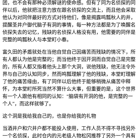
团，也不会有那种必须解谜的使命感。但有了同为名侦探的同
伴以后，他就把注意力放在跟名侦探的交流上，而且他会采取
他认为对同伴最好的方式对待他们，像是揭露鸣瓢秋人的井，
提醒圣井户御代脑子有洞的事情，每一种方法都是为了唤醒名
侦探失去的记忆，残缺的名侦探人格没有用，他需要的同伴是
完整的鸣瓢秋人与本堂町小春。
富久田的矛盾就处在当他自觉自己因痛苦而残缺的情况下，所
有人都认为他是完整的；而当他终于因开洞而自觉自己是完整
的，所有人都又指着他头上那个大洞，说他残缺，他无法令外
界与自己的认知同步，然而鸣瓢理解了他的残缺，本堂町理解
了他的痛苦缘由，有了同伴以后他终于能够稍微从痛苦中释
怀，为本堂町所死当然不算什么大事，但重要的是，这个世界
有一个人跟他有相同的认知：“脑袋有开洞的他，是完整的一
个人”，而这样就够了。
这个洞是我给我自己的，也是你给我的礼物
当酒井户和穴井户都不能投入使用，工作人员不得不寻找另外
一个名侦探，此时仓内的元老级人物松冈推荐了另外一个具有