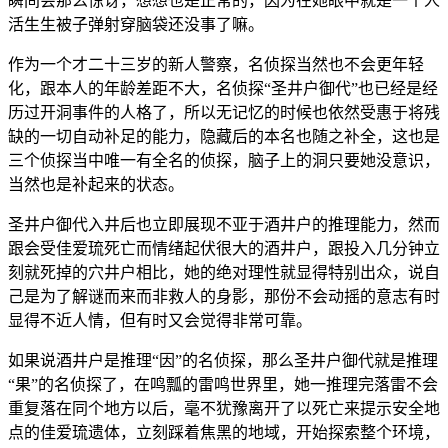
瞬间会那么惊讶，想想也是正常的，因为在她眼中就是一个人
活生生被子弹射穿脑袋还没事了嘛。
作为一个才二十三岁的新人警察，名侦探当然也不会更年轻
化，跟本人的年龄差距不大，名侦探“圣井户御代”也已经是经
历过开洞事件的人格了，所以无记忆的时候也依然受惠于将残
缺的一切自动补足的能力，隐藏后的本名也随之补全，这也是
三个侦探当中唯一有全名的侦探，脑子上的洞只要她没意识，
当然也是补起来的状态。
圣井户御代入井后也立即展现不亚于酒井户的推理能力，然而
跟会受佳爱琉死亡而情绪起伏很大的酒井户，跟投入几分钟立
刻就死掉的穴井户相比，她的绝对理性就显得特别出众，说自
己是为了解谜而来而非救人的身影，那份不会动摇的意志有时
显得不近人情，但有时又会觉得非常可靠。
如果说酒井户是推理“因”的名侦探，那么圣井户御代就是推理
“果”的名侦探了，在鸣瓢的雷鸣世界里，她一推理完落雷不会
重复落在同个地方以后，毫不犹豫离开了以死亡来提示安全地
点的佳爱琉遗体，立刻踩着焦黑的地域，开始探索整个环境，