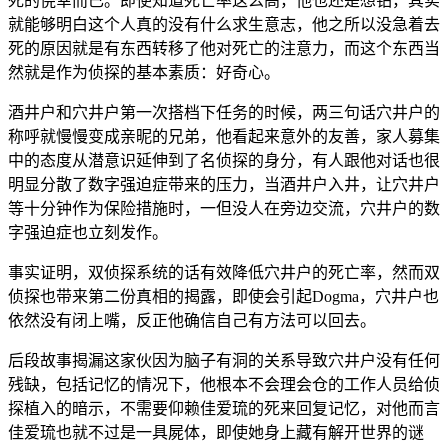
死的侥幸而已。即使知道死亡率这么高，他也还是想钻，其实
就能够明白这个人真的没有什么求生意志，他之所以没急着去
死的原因就是有东西转移了他对死亡的注意力，而这个东西当
然就是作为侦探的基本素质：好奇心。
酒井户和穴井户第一次搭档下任务的时候，两三句话穴井户的
称呼就慢慢变成亲昵的兄弟，他看起来意外的友善，家人募集
中的态度从潜意识延伸到了名侦探的身分，有人跟他对话也很
明显分散了数字强迫症带来的压力，当酒井户入井，让穴井户
等十分钟作为保险措施时，一但没人在旁边交流，穴井户的数
字强迫症也立刻发作。
事实证明，双侦探系统的话有效降低穴井户的死亡率，然而双
侦探也带来第二份真相的揭露，即使会引起Dogma，穴井户也
依然没有闭上嘴，反正他确信自己有方法可以回去。
后段故事揭漏这家伙因为脑子有洞的关系导致穴井户没有任何
残缺，包括记忆的情况下，他根本不会理会仓的工作人员给侦
探植入的暗示，不需要仰赖佳爱琉的死来回复记忆，对他而言
佳爱琉也就不过是一具屍体，即使她身上藏有解开世界的谜