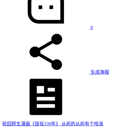
0
生成海报
轮回转生漫画《惩役339年》,从前的从前有个哈洛