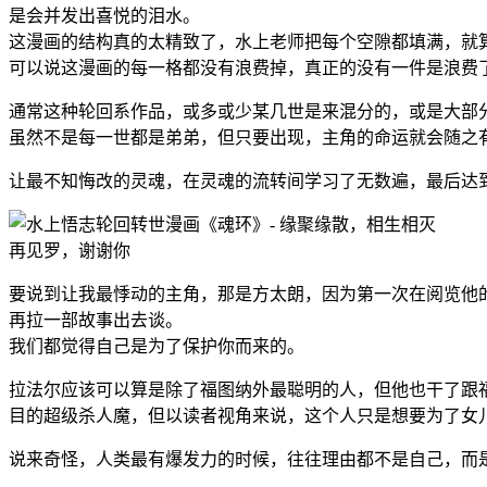
是会并发出喜悦的泪水。
这漫画的结构真的太精致了，水上老师把每个空隙都填满，就
可以说这漫画的每一格都没有浪费掉，真正的没有一件是浪费
通常这种轮回系作品，或多或少某几世是来混分的，或是大部
虽然不是每一世都是弟弟，但只要出现，主角的命运就会随之
让最不知悔改的灵魂，在灵魂的流转间学习了无数遍，最后达
再见罗，谢谢你
要说到让我最悸动的主角，那是方太朗，因为第一次在阅览他
再拉一部故事出去谈。
我们都觉得自己是为了保护你而来的。
拉法尔应该可以算是除了福图纳外最聪明的人，但他也干了跟
目的超级杀人魔，但以读者视角来说，这个人只是想要为了女
说来奇怪，人类最有爆发力的时候，往往理由都不是自己，而