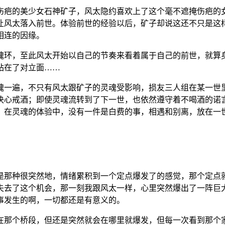
伤疤的美少女石神矿子，风太隐约喜欢上了这个毫不遮掩伤疤的
让风太落入前世。体验前世的经验以后，矿子却说这还不只是这
相连的因缘。
魂环，至此风太开始以自己的节奏来看着属于自己的前世，就算
站在了对立面……
魂一遍，不只有风太跟矿子的灵魂受影响，损友三人组在某一世
决心戒酒；即使灵魂流转到了下一世，也依然遵守着不喝酒的诺
．在灵魂的体验中，没有一件是白费的事，相遇和别离，放在一
是那种很突然地，情绪累积到一个定点爆发了的感觉，那个定点
失去了这个机会，那一刻我跟风太一样，心里突然爆出了一阵巨
事发生的啊，一切都还是有意义的。
在那个桥段，但还是突然就会在哪里就爆发，但每一次看到那个