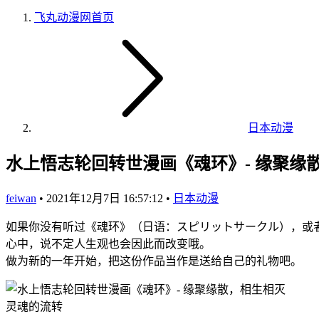
飞丸动漫网
首页
日本动漫
水上悟志轮回转世漫画《魂环》- 缘聚缘
feiwan
•
2021年12月7日 16:57:12
•
日本动漫
如果你没有听过《魂环》（日语：スピリットサークル），或
心中，说不定人生观也会因此而改变哦。
做为新的一年开始，把这份作品当作是送给自己的礼物吧。
灵魂的流转