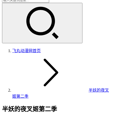
飞丸动漫网
首页
半妖的夜叉
姬第二季
半妖的夜叉姬第二季