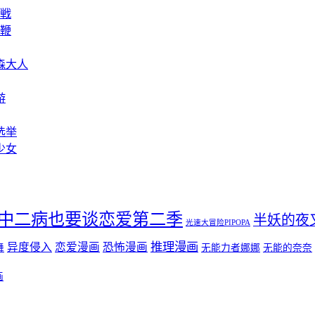
决戦
と鞭
森大人
游
选举
少女
中二病也要谈恋爱第二季
半妖的夜
光速大冒险PIPOPA
推理漫画
异度侵入
恋爱漫画
恐怖漫画
舞
无能力者娜娜
无能的奈奈
画