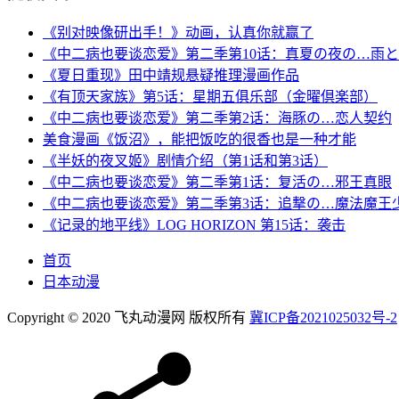
《别对映像研出手！》动画，认真你就赢了
《中二病也要谈恋爱》第二季第10话：真夏の夜の…雨
《夏日重现》田中靖规悬疑推理漫画作品
《有顶天家族》第5话：星期五俱乐部（金曜倶楽部）
《中二病也要谈恋爱》第二季第2话：海豚の…恋人契约
美食漫画《饭沼》，能把饭吃的很香也是一种才能
《半妖的夜叉姬》剧情介绍（第1话和第3话）
《中二病也要谈恋爱》第二季第1话：复活の…邪王真眼
《中二病也要谈恋爱》第二季第3话：追撃の…魔法魔王
《记录的地平线》LOG HORIZON 第15话：袭击
首页
日本动漫
Copyright © 2020 飞丸动漫网 版权所有
冀ICP备2021025032号-2