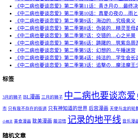
《中二病也要谈恋爱》第二季第11话：青き月の…最终
《中二病也要谈恋爱》第二季第10话：真夏の夜の…雨
《中二病也要谈恋爱》第二季第9话：海边的…究极奥义
《中二病也要谈恋爱》第二季第8话：伪装的…精灵圣母
《中二病也要谈恋爱》第二季第7话：交错的…心之光景
《中二病也要谈恋爱》第二季第6话：踌躇的…筑紫岛周
《中二病也要谈恋爱》第二季第5话：幻想的…午睡迷宫
《中二病也要谈恋爱》第二季第4话：纯洁的…学生会长
《中二病也要谈恋爱》第二季第3话：追撃の…魔法魔王
标签
中二病也要谈恋爱
BL漫画
3月的狮子
三月的狮子
只有神知道的世界
后宫漫画
市
只有我不存在的街道
天使与龙的轮
记录的地平线
耽美漫画
美食漫画
藤沼悟
音乐漫
小精灵
随机文章