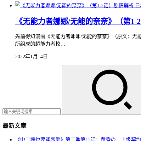
日
《无能力者娜娜/无能的奈奈》（第1-
先前得知漫画《无能力者娜娜/无能的奈奈》（原文：无
所组成的超能力者校…
2022年1月14日
最新文章
《中二病也要谈恋爱》第二季第12话：黄昏の…上级契约