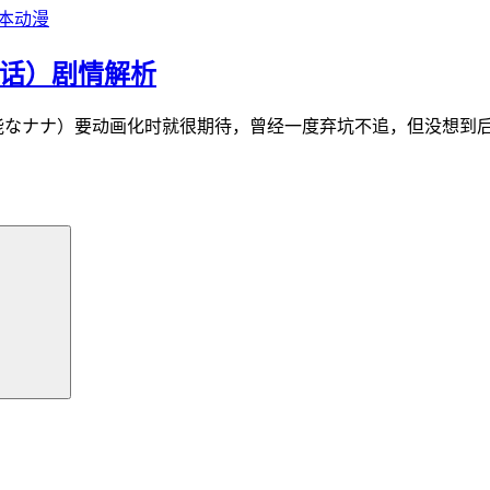
本动漫
2话）剧情解析
能なナナ）要动画化时就很期待，曾经一度弃坑不追，但没想到