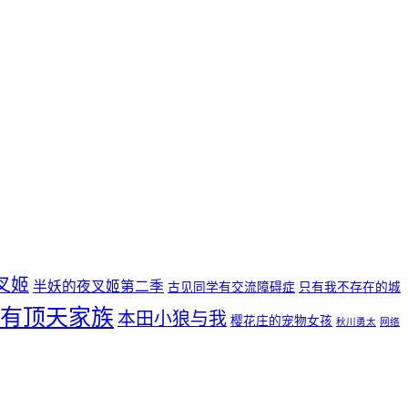
叉姬
半妖的夜叉姬第二季
古见同学有交流障碍症
只有我不存在的城
有顶天家族
本田小狼与我
樱花庄的宠物女孩
秋川勇太
网络