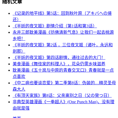
随机文章
《记录的地平线》第5话：回到秋叶原（アキバへの帰
还）
《半妖的夜叉姬》剧情介绍（第1话和第3话）
永井三郎耽美漫画《彷佛清新气息》让我们一起去桃源
乡吧！
《半妖的夜叉姬》第2话 ，三位夜叉姬（诸叶，永远和
剎那）
《半妖的夜叉姬》第四话剧情，通往过去的大门！
美食漫画《舞伎家的料理人》，花朵仍需乡味滋养
耽美漫画《五十岚与中原的青春交叉口》青春就是一点
点喜欢
《中二病也要谈恋爱》第二季第8话：伪装的…精灵圣母
森大人
《有顶天家族》第8话：父亲离别之日（父の発つ日）
非典型英雄漫画《一拳超人》(One Punch Man)，没有理
由就是强