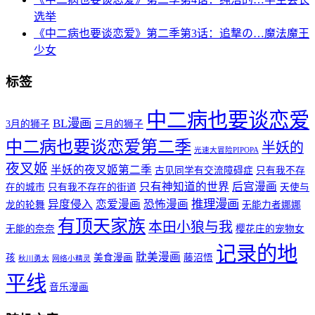
选举
《中二病也要谈恋爱》第二季第3话：追撃の…魔法魔王
少女
标签
中二病也要谈恋爱
BL漫画
3月的狮子
三月的狮子
中二病也要谈恋爱第二季
半妖的
光速大冒险PIPOPA
夜叉姬
半妖的夜叉姬第二季
古见同学有交流障碍症
只有我不存
只有神知道的世界
后宫漫画
在的城市
只有我不存在的街道
天使与
推理漫画
异度侵入
恋爱漫画
恐怖漫画
龙的轮舞
无能力者娜娜
有顶天家族
本田小狼与我
无能的奈奈
樱花庄的宠物女
记录的地
耽美漫画
孩
美食漫画
藤沼悟
秋川勇太
网络小精灵
平线
音乐漫画