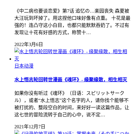
《中二病也要谈恋爱》第7话 追忆の…楽园丧失 森夏被
大汪玩到坏掉了。用这捏他口味好像有点重。 十花是最
强的！连凸守这小白目，也都只能默默吞奶了。不过有
发现让十花有好感的方式，称赞十…
2022年3月6日
日本动漫
水上悟志轮回转世漫画《魂环》- 缘聚缘散，相生相灭
如果你没有听过《魂环》（日语：スピリットサーク
ル），或者“水上悟志”这个名字的人，请你找个能够不
被打扰的、整段空白的时间，来好好一读这篇作品，让
这七世的冒险流转于自己的心中，说不定…
2021年12月7日