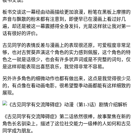
板书交谈。
板书交谈这一幕经由动画描绘更加浪漫，粉笔在黑板上摩擦的
声音与飘散的粉末都有注意到，即便早已在漫画上看过好几
遍，却还是被这一幕震撼得全身发抖，光是这样就让我对第一
话有很好的评价。
古见同学的表情反差与漫画上的表现很还原，可爱程度非常足
够，也对古贺葵声演这个角色的实力感到佩服，这个角色的特
色之一就是话很少，也会有许多状声词或是不完整的词句，仅
是这样却能表现出喜怒哀乐，我觉得非常不容易。
另外许多角色的细微动作也都有做出来，这点是我觉得很少见
的，有点像在看动画电影，很希望整季动画都能有这样细致的
展现。
《古见同学有交流障碍症》第二话依然很棒，故事聚焦在新的
角色长名驯染上，描述了这位社交能力一级棒的人如何和古见
同学成为朋友。