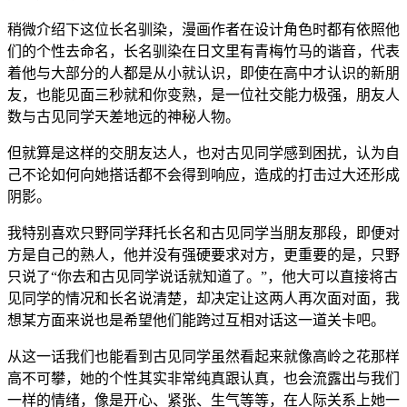
稍微介绍下这位长名驯染，漫画作者在设计角色时都有依照他
们的个性去命名，长名驯染在日文里有青梅竹马的谐音，代表
着他与大部分的人都是从小就认识，即使在高中才认识的新朋
友，也能见面三秒就和你变熟，是一位社交能力极强，朋友人
数与古见同学天差地远的神秘人物。
但就算是这样的交朋友达人，也对古见同学感到困扰，认为自
己不论如何向她搭话都不会得到响应，造成的打击过大还形成
阴影。
我特别喜欢只野同学拜托长名和古见同学当朋友那段，即便对
方是自己的熟人，他并没有强硬要求对方，更重要的是，只野
只说了“你去和古见同学说话就知道了。”，他大可以直接将古
见同学的情况和长名说清楚，却决定让这两人再次面对面，我
想某方面来说也是希望他们能跨过互相对话这一道关卡吧。
从这一话我们也能看到古见同学虽然看起来就像高岭之花那样
高不可攀，她的个性其实非常纯真跟认真，也会流露出与我们
一样的情绪，像是开心、紧张、生气等等，在人际关系上她一