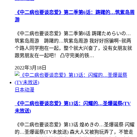
《中二病也要谈恋爱》第二季第6话：踌躇的…筑紫岛周
游
《中二病也要谈恋爱》第二季第6话 踌躇ためらいの…
筑紫岛周游 踌躇的…筑紫岛周游 我好好拐骗啊~就两
个路人同学抱在一起，整个就大兴奋了，没有女朋友就
跟男朋友在一起吧！ 凸守完美的铁…
2022年3月18日
日本动漫
《中二病也要谈恋爱》第13话：闪耀的…圣爆诞祭(TV
未放送)
《中二病也要谈恋爱》第13话 煌めきの…圣爆诞祭 闪耀
的…圣爆诞祭(TV未放送) 森大人又被狗玩弄了，不管走