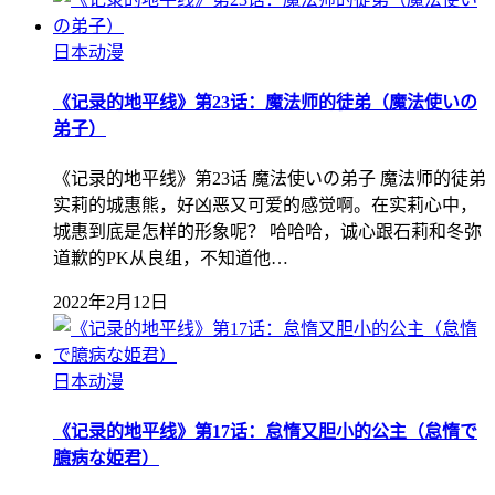
日本动漫
《记录的地平线》第23话：魔法师的徒弟（魔法使いの
弟子）
《记录的地平线》第23话 魔法使いの弟子 魔法师的徒弟
实莉的城惠熊，好凶恶又可爱的感觉啊。在实莉心中，
城惠到底是怎样的形象呢？ 哈哈哈，诚心跟石莉和冬弥
道歉的PK从良组，不知道他…
2022年2月12日
日本动漫
《记录的地平线》第17话：怠惰又胆小的公主（怠惰で
臆病な姫君）