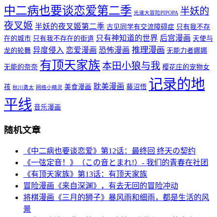
中二病也要谈恋爱第二季
半妖的
光速大冒险PIPOPA
夜叉姬
半妖的夜叉姬第二季
古见同学有交流障碍症
只有我不存
只有神知道的世界
后宫漫画
在的城市
只有我不存在的街道
天使与
推理漫画
异度侵入
恋爱漫画
恐怖漫画
龙的轮舞
无能力者娜娜
有顶天家族
本田小狼与我
无能的奈奈
樱花庄的宠物女
记录的地
耽美漫画
孩
美食漫画
藤沼悟
秋川勇太
网络小精灵
平线
音乐漫画
随机文章
《中二病也要谈恋爱》第12话：最终回 终天の契约
《一弦定音！》（この音とまれ!）- 我们的青春在社团
《有顶天家族》第13话：有顶天家族
冒险漫画《来自深渊》，有去无回的冒险冲动
将棋漫画《三月的狮子》暴风雨和细雨，都是生活的风
景