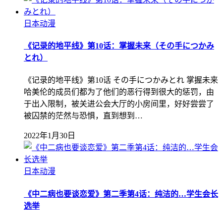
日本动漫
《记录的地平线》第10话：掌握未来（その手につかみ
とれ）
《记录的地平线》第10话 その手につかみとれ 掌握未来
哈美伦的成员们都为了他们的恶行得到很大的惩罚，由
于出入限制，被关进公会大厅的小房间里，好好尝尝了
被囚禁的茫然与恐惧，直到想到…
2022年1月30日
日本动漫
《中二病也要谈恋爱》第二季第4话：纯洁的…学生会长
选举