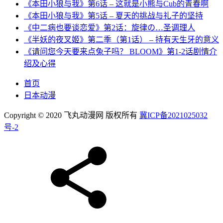
《本田小狼与我》第6话 – 这就是小熊与Cub的青春啊
《本田小狼与我》第5话 – 夏天的挑战与礼子的坚持
《中二病也要谈恋爱》第2话：旋律の…圣调理人
《半妖的夜叉姬》第二季（第1话） – 持有天生牙的意义
《请问您今天要来点兔子吗？ BLOOM》第1-2话剧情介
绍及心得
首页
日本动漫
Copyright © 2020 飞丸动漫网 版权所有
冀ICP备2021025032
号-2