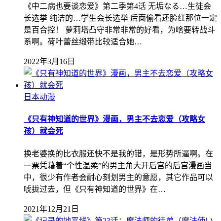
《中二病也要谈恋爱》第二季第4话 无垢なる…生徒会
长选挙 纯洁的…学生会长选举 后面偷看还脸红那位一定
是百合控！ 萝莉塔凸守非常非常的好看，为啥要转战斗
系啊。荷叶蕾丝缎带比较适合她…
2022年3月16日
日本动漫
《只有神知道的世界》漫画，男主不去恋爱（攻略女
孩）就会死
换老婆换的比衣服还快不是我的错，是形势所逼啊。在
一票凭藉着“个性温柔”的男主角大开后宫的后宫漫画当
中，很少有作者会耐心刻划男主的意愿，其它作品可以
唬拢过去，但《只有神知道的世界》在…
2021年12月21日