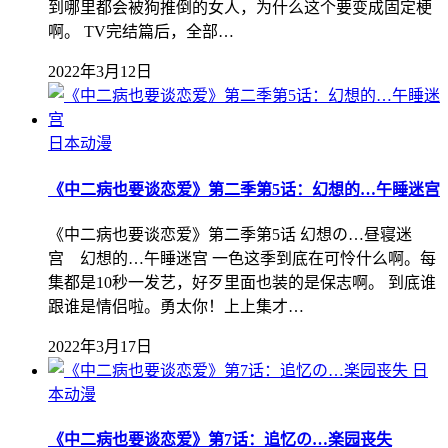
到哪里都会被狗推倒的女人，为什么这个要变成固定梗
啊。 TV完结篇后，全部…
2022年3月12日
日本动漫
《中二病也要谈恋爱》第二季第5话：幻想的…午睡迷宫
《中二病也要谈恋爱》第二季第5话 幻想の…昼寝迷
宫 幻想的…午睡迷宫 一色这季到底在可怜什么啊。每
集都是10秒一发艺，好歹里面也装的是保志啊。 到底谁
跟谁是情侣啦。勇太你！上上集才…
2022年3月17日
日
本动漫
《中二病也要谈恋爱》第7话：追忆の…楽园丧失