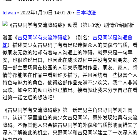
feiwan
•
2022年1月10日 14:01:20
•
日本动漫
漫画《
古见同学有交流障碍症
》（别名：
古见同学是沟通鲁
蛇
）描述美少女古见硝子有着足以迷倒众人的美貌与气质，看
似朋友无数的她却有着与人沟通上的障碍，就算只是一句早
安，也很难说出口，也因此在成长过程中并没有交到朋友。这
是一部主要场景在校园的人际关系题材作品，朋友、家人、感
情等都能够在作品中看到许多描写，并且围绕着一些极富个人
特色与魅力的角色，使得这部作品充满不少欢笑，我个人非常
喜欢。如今它的动画版也已放出。接着就让我来分享自己在看
过第一话之后的想法吧！
《古见同学有交流障碍症》第一话是男主角只野同学刚升高
中，认识了隔壁座位的美少女古见同学，意外发现她具有交流
障碍。不像其他人只会被古见同学的外貌和气质影响而错失了
深入了解彼此的机会，只野同学和古见同学建立了一次深入的