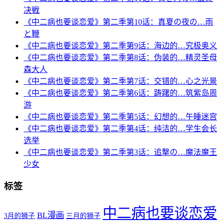
决戦
《中二病也要谈恋爱》第二季第10话：真夏の夜の…雨
と鞭
《中二病也要谈恋爱》第二季第9话：海边的…究极奥义
《中二病也要谈恋爱》第二季第8话：伪装的…精灵圣母
森大人
《中二病也要谈恋爱》第二季第7话：交错的…心之光景
《中二病也要谈恋爱》第二季第6话：踌躇的…筑紫岛周
游
《中二病也要谈恋爱》第二季第5话：幻想的…午睡迷宫
《中二病也要谈恋爱》第二季第4话：纯洁的…学生会长
选举
《中二病也要谈恋爱》第二季第3话：追撃の…魔法魔王
少女
标签
中二病也要谈恋爱
BL漫画
3月的狮子
三月的狮子