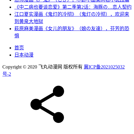
《中二病也要谈恋爱》第二季第2话：海豚の…恋人契约
江口夏实漫画《鬼灯的冷彻》（鬼灯の冷彻），欢迎来
到黄泉大地狱
萩原麻美漫画《女儿的朋友》（娘の友達），芬芳的恐
惧
首页
日本动漫
Copyright © 2020 飞丸动漫网 版权所有
冀ICP备2021025032
号-2