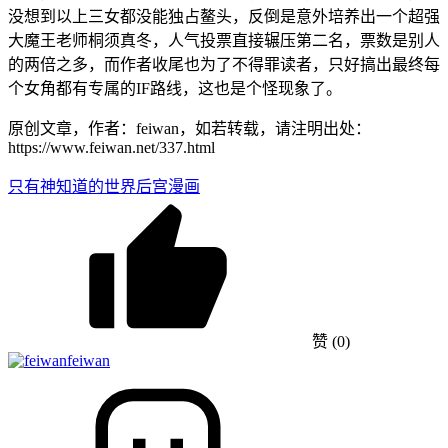
没想到以上三女都没能独占鳌头，反倒是意外培养出一个超强
大魔王老师桐须真冬，人气投票直接辗压第二名，票数是别人
的两倍之多，而作者收尾也为了不得罪读者，只好搞出最终每
个女角都有专属的IF路线，这也是个怪现象了。
原创文章，作者：feiwan，如若转载，请注明出处：
https://www.feiwan.net/337.html
只有神知道的世界
后宫漫画
赞
(0)
feiwan