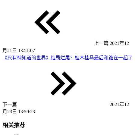
上一篇
2021年12
月21日 13:51:07
《只有神知道的世界》结局烂尾？桂木桂马最后和谁在一起了
下一篇
2021年12
月23日 13:59:23
相关推荐