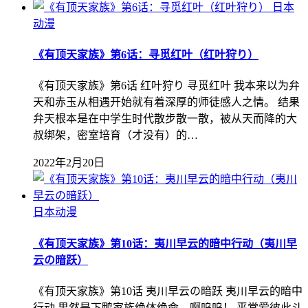
日本
动漫
《有顶天家族》第6话：寻觅红叶（红叶狩り）
《有顶天家族》第6话 红叶狩り 寻觅红叶 我本来以为弁
天和赤玉从相遇开始就有着深厚的师徒感人之情。 结果
弁天根本是在中学生时代散步散一散，被从天而降的大
叔绑架，密室培育（才没有）的…
2022年2月20日
日本动漫
《有顶天家族》第10话：夷川早云的暗中行动（夷川早
云の暗跃）
《有顶天家族》第10话 夷川早云の暗跃 夷川早云的暗中
行动 果然是下鸭家族绝体绝命，啊呜呜！ 平常爱彼此斗