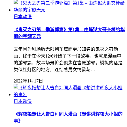
日本动漫
《鬼灭之刃第二季游郭篇》第1集 – 由炼狱大哥交棒给华
丽的宇髓天元
去年因为剧场版无限列车篇而更加知名的鬼灭之刃动
画，终于在今天12/6开始了下一段故事，也就是漫画中
的游郭篇，故事场景将会聚焦在吉原游郭，模拟的话是
类似红灯区的地方，连结着男女情欲与…
2022年1月17日
日本动漫
《辉夜姬想让人告白》同人漫画《想讲讲辉夜大小姐的
事》