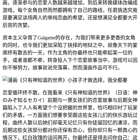
画，逐渐参与的恋爱人数越来越增加，到后来转换媒体改编成
游戏，每个女角自然而然都拥有了自己的路线，任君挑选究竟
是要满足谈场两人的单纯恋曲的希望，还是想满足全都要大开
后宫的贪婪。
资本主义孕育了Galgame的存在，为我们带来更多更香的女角
的同时，也令我们更加深陷了抉择的地狱之中，就像天下的宴
席终有散去的一天，作为主角的你最终也只能牵起某一位的
手，或者谁都不牵，转身投入下个恋爱故事当中，游戏可以因
你不够努力，故事就说完落幕，然而漫画作品可不行。
恋爱循环终不散，在我看来《只有神知道的世界》（日语：神
のみぞ知るセカイ）前期与一票女孩们的恋爱故事与后期女神
篇陷入了人人有希望个个没把握的世界里，恰巧相印衬了玩家
们的矛盾，一方面我们想要享受跟这些女孩儿们的快乐游玩过
程，曲终人散以后她们却毫无记忆只有你徒留回忆的凄凉，而
后期这些女孩部分都对你还保有恋心，但你却只有一颗真心的
情况下，红白玫瑰的诘问再开，你最终还是得去问你自己：这