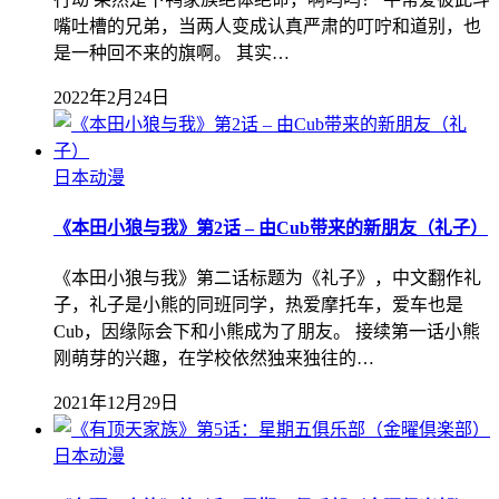
嘴吐槽的兄弟，当两人变成认真严肃的叮咛和道别，也
是一种回不来的旗啊。 其实…
2022年2月24日
日本动漫
《本田小狼与我》第2话 – 由Cub带来的新朋友（礼子）
《本田小狼与我》第二话标题为《礼子》，中文翻作礼
子，礼子是小熊的同班同学，热爱摩托车，爱车也是
Cub，因缘际会下和小熊成为了朋友。 接续第一话小熊
刚萌芽的兴趣，在学校依然独来独往的…
2021年12月29日
日本动漫