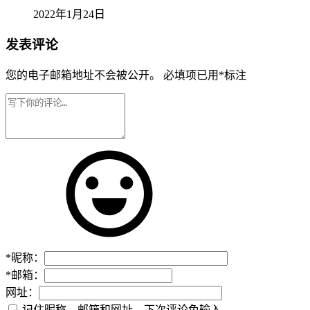
2022年1月24日
发表评论
您的电子邮箱地址不会被公开。
必填项已用
*
标注
*
昵称：
*
邮箱：
网址：
记住昵称、邮箱和网址，下次评论免输入