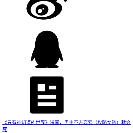
《只有神知道的世界》漫画，男主不去恋爱（攻略女孩）就会
死