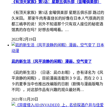
《有顶天家族》第5话：星期五俱乐部（金曜倶楽部）
《有顶天家族》第5话 金曜倶楽部 星期五俱乐部 路过的
久米田。 那家牛肉寿喜烧长的好像在日本人气很高的京
都三嶋亭的说！另外不知道那个只有双人座位的秘密酒
馆真的存在吗？好想去喝喝看。…
2022年2月19日
日本
动漫
凪的新生活（风平浪静的闲暇）漫画，空气变了
《凪的新生活》（日语：凪のお暇），亦有译名为《风
平浪静的闲暇》，目前漫画连载到３９话，而在２０１
９的夏季当中也推出改编版的日剧（剧情与漫画版略为
不同），对这部作品有兴趣的观众最好两…
2021年11月20日