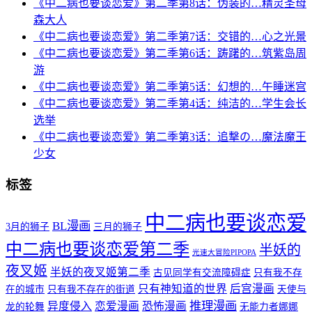
《中二病也要谈恋爱》第二季第8话：伪装的…精灵圣母
森大人
《中二病也要谈恋爱》第二季第7话：交错的…心之光景
《中二病也要谈恋爱》第二季第6话：踌躇的…筑紫岛周
游
《中二病也要谈恋爱》第二季第5话：幻想的…午睡迷宫
《中二病也要谈恋爱》第二季第4话：纯洁的…学生会长
选举
《中二病也要谈恋爱》第二季第3话：追撃の…魔法魔王
少女
标签
中二病也要谈恋爱
BL漫画
3月的狮子
三月的狮子
中二病也要谈恋爱第二季
半妖的
光速大冒险PIPOPA
夜叉姬
半妖的夜叉姬第二季
古见同学有交流障碍症
只有我不存
只有神知道的世界
后宫漫画
在的城市
只有我不存在的街道
天使与
推理漫画
异度侵入
恋爱漫画
恐怖漫画
龙的轮舞
无能力者娜娜