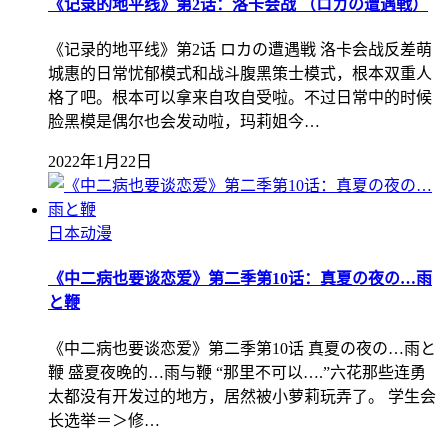
《记录的地平线》第2话：洛卡会战 （ロカの遭遇戦）
《记录的地平线》第2话 ロカの遭遇戦 洛卡会战反差萌
城惠的日常忧郁模式和战斗腹黑策士模式，根本双重人
格了吧。根本可以拿来自攻自受啦。不过日常中的时候
脸黑模是偶尔也会发动啦，玛莉姐今…
2022年1月22日
日本动漫
《中二病也要谈恋爱》第二季第10话：真夏の夜の…雨
と鞭
《中二病也要谈恋爱》第二季第10话 真夏の夜の…雨と
鞭 盛夏夜晚的…雨与鞭 “那里不可以….”六花那些连勇
太都没有开发过的地方，居然被小萝莉玩弄了。 学生会
长选举＝＞修…