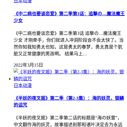
日本动漫
《中二病也要谈恋爱》第二季第3话：追撃の…魔法魔王
少女
《中二病也要谈恋爱》第二季第3话 追撃の…魔法魔王
少女 才刚牵手，你们就进入冲洞阶段会不会太快了。当
然你知我知勇太也知，这是勇太的春梦，勇太真是个肮
脏又正常健康的男孩啊。 结果马上…
2022年3月15日
日本动漫
《半妖的夜叉姬》第二季（第2-3集）：海的妖灵，银鳞
的诅咒
《半妖的夜叉姬》第二季第二话的标题是“海の妖霊”，
中文翻作海的妖灵，故事描述剎那和诸叶决定去为永远