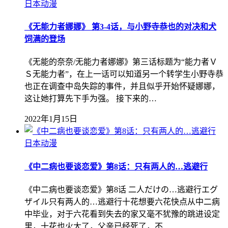
日本动漫
《无能力者娜娜》 第3-4话，与小野寺恭也的对决和犬
饲满的登场
《无能的奈奈/无能力者娜娜》第三话标题为“能力者Ｖ
Ｓ无能力者”，在上一话可以知道另一个转学生小野寺恭
也正在调查中岛失踪的事件，并且似乎开始怀疑娜娜，
这让她打算先下手为强。 接下来的…
2022年1月15日
日本动漫
《中二病也要谈恋爱》第8话：只有两人的…逃避行
《中二病也要谈恋爱》第8话 二人だけの…逃避行エグ
ザイル只有两人的…逃避行十花想要六花快点从中二病
中毕业，对于六花看到失去的家又毫不犹豫的跳进设定
里，十花也火大了，父亲已经死了，不…