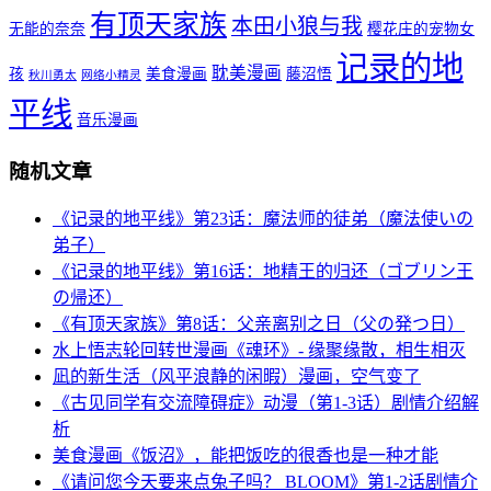
有顶天家族
本田小狼与我
无能的奈奈
樱花庄的宠物女
记录的地
耽美漫画
孩
美食漫画
藤沼悟
秋川勇太
网络小精灵
平线
音乐漫画
随机文章
《记录的地平线》第23话：魔法师的徒弟（魔法使いの
弟子）
《记录的地平线》第16话：地精王的归还（ゴブリン王
の帰还）
《有顶天家族》第8话：父亲离别之日（父の発つ日）
水上悟志轮回转世漫画《魂环》- 缘聚缘散，相生相灭
凪的新生活（风平浪静的闲暇）漫画，空气变了
《古见同学有交流障碍症》动漫（第1-3话）剧情介绍解
析
美食漫画《饭沼》，能把饭吃的很香也是一种才能
《请问您今天要来点兔子吗？ BLOOM》第1-2话剧情介