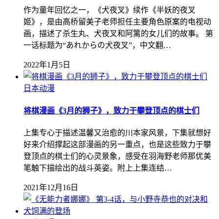
作为童年回忆之一，《犬夜叉》续作《半妖的夜叉
姬》，是由高桥留美子老师担任主要角色原案的电视动
画，描述了杀生丸、犬夜叉和阿篱的女儿们的故事。 第
一话标题为“あれからの犬夜叉”，中文翻…
2022年1月5日
日本动漫
将棋漫画《3月的狮子》，致力于攀登顶点的棋士们
上集专心于描述温馨又治愈的川本家风景，下集就想好
好来介绍撑起这部漫画的另一重点，也是这些致力于攀
登顶点的棋士们的心灵景象，感受在羽海野老师那优美
笔触下描绘出的战斗英姿。附上上集连结…
2021年12月16日