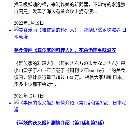
找寻吸妖魂的根，来制作她的新武器，不知情的永远独
自闲晃，发现了海边有着会攻击拥有漂…
2022年1月19日
日
本动漫
美食漫画《舞伎家的料理人》，花朵仍需乡味滋养
《舞伎家的料理人》（舞妓さんちのまかないさん）是
小山爱子于2017年连载于《周刊少年Sunday》上的美食
漫画，累计发行量已超过 180 万。 相信大家想到日本，
多多少少都不会对“…
2021年12月1日
日本动
漫
《半妖的夜叉姬》剧情介绍（第1话和第3话）