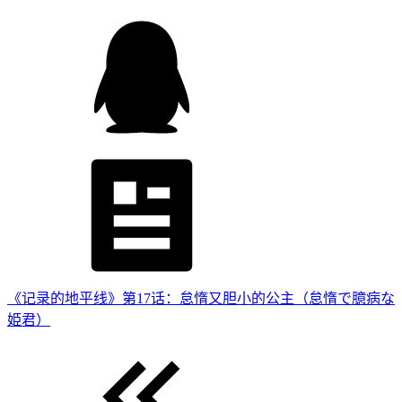
《记录的地平线》第17话：怠惰又胆小的公主（怠惰で臆病な
姫君）