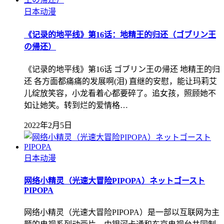
日本动漫
《记录的地平线》第16话：地精王的归还（ゴブリン王
の帰还）
《记录的地平线》第16话 ゴブリン王の帰还 地精王的归
还 各方面都痛痛的发展啊(泪) 直继的安慰，能让玛莉艾
儿绽放笑容，小龙看着心都要碎了。追女孩，照顾她不
如让她笑。转到烂的爱情格…
2022年2月5日
日本动漫
网络小精灵（光速大冒险PIPOPA）ネットゴースト
PIPOPA
网络小精灵（光速大冒险PIPOPA）是一部以互联网为主