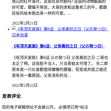
岚山的红叶落尽，这是在恶作剧吗? 这部的动物都画的
好可爱，狸猫不用说，大哥的虎和这集老三的牛，都跟
民俗风绘本跑出来一样的可爱。…
2022年2月21日
日本动漫
《有顶天家族》第8话：父亲离别之日（父の発つ日）
《有顶天家族》第8话 父の発つ日 父亲离别之日 二哥也
太正了啊。这张脸不当人，只当青蛙太可惜了。 矢二郎
原本是一只比谁都悠闲慵懒的狸猫，但变成井底之蛙还
是有另一番原因。父亲消失的当…
2022年2月22日
发表评论
您的电子邮箱地址不会被公开。
必填项已用
*
标注