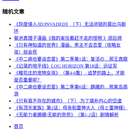
随机文章
《异度侵入/ID:INVADED》（下）无法闭锁的莫比乌斯
环
菊池真理子漫画《我的家住着赶不走的怪物 》观后感
《只有神知道的世界》漫画，男主不去恋爱（攻略女
孩）就会死
《中二病也要谈恋爱》第二季第1话：复活の…邪王真眼
《记录的地平线》LOG HORIZON 第18话：远征军
《樱花庄的宠物女孩》（第4-6集）- 追梦的路上，才能
是否重要呢？
《中二病也要谈恋爱》第二季第6话：踌躇的…筑紫岛周
游
《只有我不存在的城市》（下）,为了填补内心的空虚
《有顶天家族》第2话：母亲和雷神大人（母と雷神様）
《无能力者娜娜/无能的奈奈》（第1-2话）剧情解析
首页