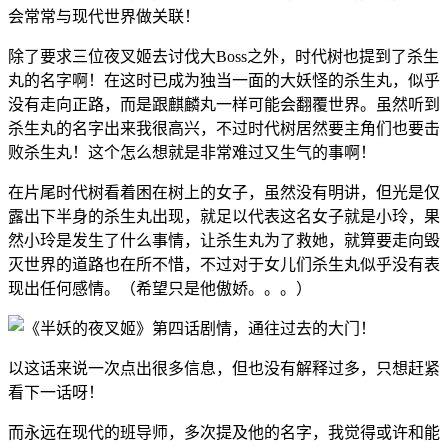
会常常与现代世界做关联！
除了要求三位夜叉姬去讨伐大Boss之外，时代树也提到了杀生
丸的名字啊！在这时已成为独当一面的大妖怪的杀生丸，似乎
没有走向正路，而是跟麒麟丸一样可能会翻覆世界。虽然听到
杀生丸的名字出来我很高兴，不过时代树居然要主角们也要击
败杀生丸！这个怎么想就是非常难过又生气的事啊！
在片尾时代树看着困在树上的女子，虽然没有明讲，但光是仅
露出下半身的杀生丸出现，就足以代表这名女子就是小玲，果
然小玲是发生了什么事情，让杀生丸为了救她，就算要走向毁
灭世界的道路也在所不惜，不过对于女儿们杀生丸似乎没有表
现出任何感情。（希望只是他傲娇。。。）
以这话来说一次点出很多信息，但也没有解释过多，只想赶紧
看下一话呀！
而永远在现代的班导师，多次提及他的名字，我觉得或许和能