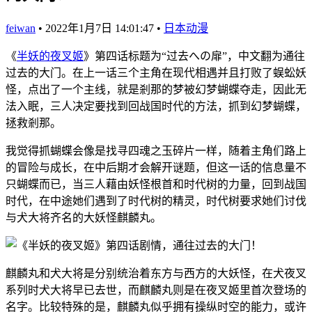
feiwan
•
2022年1月7日 14:01:47
•
日本动漫
《
半妖的夜叉姬
》第四话标题为“过去への扉”，中文翻为通往
过去的大门。在上一话三个主角在现代相遇并且打败了蜈蚣妖
怪，点出了一个主线，就是剎那的梦被幻梦蝴蝶夺走，因此无
法入眠，三人决定要找到回战国时代的方法，抓到幻梦蝴蝶，
拯救剎那。
我觉得抓蝴蝶会像是找寻四魂之玉碎片一样，随着主角们路上
的冒险与成长，在中后期才会解开谜题，但这一话的信息量不
只蝴蝶而已，当三人藉由妖怪根首和时代树的力量，回到战国
时代，在中途她们遇到了时代树的精灵，时代树要求她们讨伐
与犬大将齐名的大妖怪麒麟丸。
麒麟丸和犬大将是分别统治着东方与西方的大妖怪，在犬夜叉
系列时犬大将早已去世，而麒麟丸则是在夜叉姬里首次登场的
名字。比较特殊的是，麒麟丸似乎拥有操纵时空的能力，或许