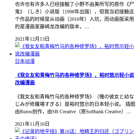
也许也有许多人已经接触了小野不由美所写的原作《尸
鬼》（しき）小说版（1998年出版），但我当初接触这
个作品的时候是从动画（2010年）入坑，而动画版采用
的是漫画家藤崎龙改编的版本，…
2021年12月13日
日本动漫
《我女友和青梅竹马的各种修罗场》，裕时悠示轻小说
改编漫画
《我女友和青梅竹马的各种修罗场》（俺の彼女と幼な
じみが修羅場すぎる）是裕时悠示的日本轻小说。 插图
由Ruroo创作，由SB Creative（原Softbank Creative）…
2021年11月16日