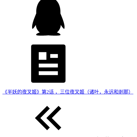
《半妖的夜叉姬》第2话 ，三位夜叉姬（诸叶，永远和剎那）