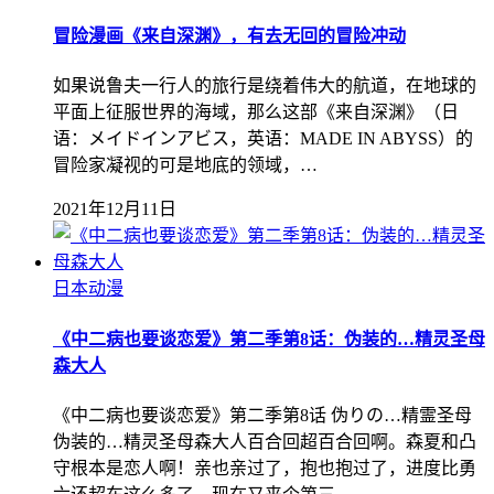
冒险漫画《来自深渊》，有去无回的冒险冲动
如果说鲁夫一行人的旅行是绕着伟大的航道，在地球的
平面上征服世界的海域，那么这部《来自深渊》（日
语：メイドインアビス，英语：MADE IN ABYSS）的
冒险家凝视的可是地底的领域，…
2021年12月11日
日本动漫
《中二病也要谈恋爱》第二季第8话：伪装的…精灵圣母
森大人
《中二病也要谈恋爱》第二季第8话 伪りの…精霊圣母
伪装的…精灵圣母森大人百合回超百合回啊。森夏和凸
守根本是恋人啊！亲也亲过了，抱也抱过了，进度比勇