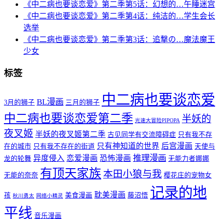
《中二病也要谈恋爱》第二季第5话：幻想的…午睡迷宫
《中二病也要谈恋爱》第二季第4话：纯洁的…学生会长
选举
《中二病也要谈恋爱》第二季第3话：追撃の…魔法魔王
少女
标签
中二病也要谈恋爱
BL漫画
3月的狮子
三月的狮子
中二病也要谈恋爱第二季
半妖的
光速大冒险PIPOPA
夜叉姬
半妖的夜叉姬第二季
古见同学有交流障碍症
只有我不存
只有神知道的世界
后宫漫画
在的城市
只有我不存在的街道
天使与
推理漫画
异度侵入
恋爱漫画
恐怖漫画
龙的轮舞
无能力者娜娜
有顶天家族
本田小狼与我
无能的奈奈
樱花庄的宠物女
记录的地
耽美漫画
孩
美食漫画
藤沼悟
秋川勇太
网络小精灵
平线
音乐漫画