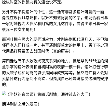
操纵时空的麒麟丸有关连也说不定。
另外不得不提诸叶的个性，这一话有非常多诸叶可爱的一面，
像是在现代非常随和，就算不知道阿篱的名字，也配合着日暮
一家将她视为犬夜叉和阿篱的女儿这件事，看得出来日暮一家
很疼三位女主角呢！
而诸叶拥有强大的现代适应力，才刚来到现代没几天，不但和
邻居老人们打成一片，甚至还刷爆草太的信用卡，买了不少现
代用品打算带回去战国时代（真的厉害）。
第四话也有不少致敬犬夜叉系列的地方，像是拿到爷爷送的河
童手掌的诸叶表情和当初阿篱的表情一模一样，诸叶打包行李
的大袋子也和阿篱的袋子是同样款式等等，虽然或许有人会对
卖情怀这行为感到不喜欢，但是我自己还是满接受这样的安排
的。
期待剧情之后的发展！