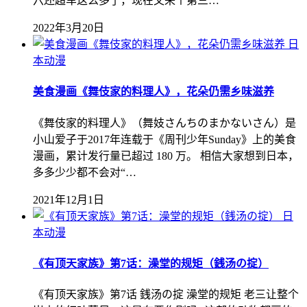
六还超车这么多了，现在又来个第三…
2022年3月20日
日
本动漫
美食漫画《舞伎家的料理人》，花朵仍需乡味滋养
《舞伎家的料理人》（舞妓さんちのまかないさん）是
小山爱子于2017年连载于《周刊少年Sunday》上的美食
漫画，累计发行量已超过 180 万。 相信大家想到日本，
多多少少都不会对“…
2021年12月1日
日
本动漫
《有顶天家族》第7话：澡堂的规矩（銭汤の掟）
《有顶天家族》第7话 銭汤の掟 澡堂的规矩 老三让整个