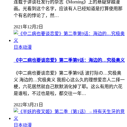
连载于讲谈社发行的杂志《Morning》上的悬疑穿越漫
画。光看到这个名字，应该有人已经知道是打算使用那
个有名的悖论了，然…
2021年12月2日
日本动漫
《中二病也要谈恋爱》第二季第9话：海边的…究极奥义
《中二病也要谈恋爱》第二季第9话 波打际の…究极奥
义 海边的…究极奥义 我担心这么久的理想爱恋人二择一
梗，六花居然就自己默默消化掉了耶。这么有用的六花
是谁啦，不过也是啦，都交往一年…
2022年3月21日
日本动漫