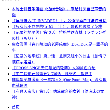
木尾士目音乐漫画《边缘合唱》，献给讨厌自己声音的
你
《异度侵入/ID:INVADED》上，名侦探酒户井与佳爱琉
《只有我不存在的街道》（上），是孤独选择了英雄
《记录的地平线》第12话：拉格兰达森林（ラグランダ
の杜（もり））
腐女漫画《春心萌动的老屋缘廊》,Doki Doki是一辈子的
事
《记录的地平线》第17话：怠惰又胆小的公主（怠惰で
臆病な姫君）
《CROSS ANGE天使与龙的轮舞》人物角色介绍
《中二病也要谈恋爱》第6话：赎罪の…救世主
非典型英雄漫画《一拳超人》(One Punch Man)，没有理
由就是强
《有顶天家族》第1话：纳凉露台的女神（纳凉床の女
神）
首页