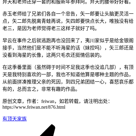
弁天和老师还穿一套的和服新年参拜阿。弁天的腰带好好看。
赤玉老师给了兄弟们各自一个忠告，矢一郎要让头脑更灵活一
点，矢二郎先脱离青蛙再说，矢四郎要快点长大，唯独没有给
老三，是因为老师觉得老三这样子就好了吗。
早云在事件之后就逃跑再也没回来了，夷川家似乎是给金银阁
接手，当然他们是不能不听海星的话（妹控吗），矢三郎还是
没看到海星的长像，这两只毛衣还挺情侣装的。
在这季番里面（虽然碍于时间不足我这季也没追几部），有顶
天是我特别喜欢的一部，我也不知道他算是哪种主题的作品，
从前面拼凑推理父亲的死因，到四兄弟团结一心，喜怒哀乐都
有的，总而言之，非常有趣的作品。
原创文章，作者：feiwan，如若转载，请注明出处：
https://www.feiwan.net/876.html
有顶天家族