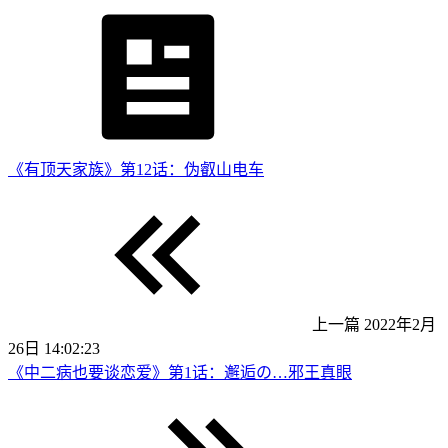
《有顶天家族》第12话：伪叡山电车
上一篇
2022年2月
26日 14:02:23
《中二病也要谈恋爱》第1话：邂逅の…邪王真眼