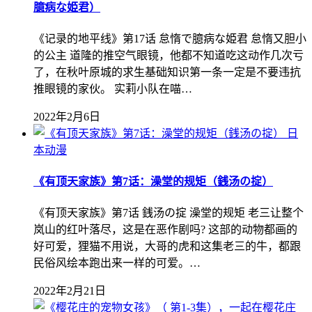
臆病な姫君）
《记录的地平线》第17话 怠惰で臆病な姫君 怠惰又胆小
的公主 道隆的推空气眼镜，他都不知道吃这动作几次亏
了，在秋叶原城的求生基础知识第一条一定是不要违抗
推眼镜的家伙。 实莉小队在喵…
2022年2月6日
日
本动漫
《有顶天家族》第7话：澡堂的规矩（銭汤の掟）
《有顶天家族》第7话 銭汤の掟 澡堂的规矩 老三让整个
岚山的红叶落尽，这是在恶作剧吗? 这部的动物都画的
好可爱，狸猫不用说，大哥的虎和这集老三的牛，都跟
民俗风绘本跑出来一样的可爱。…
2022年2月21日