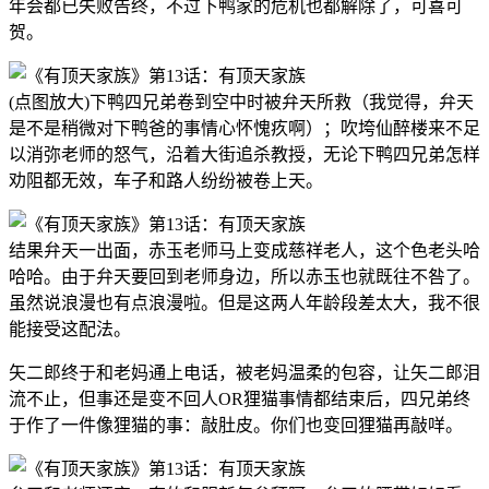
年会都已失败告终，不过下鸭家的危机也都解除了，可喜可
贺。
(点图放大)下鸭四兄弟卷到空中时被弁天所救（我觉得，弁天
是不是稍微对下鸭爸的事情心怀愧疚啊）；吹垮仙醉楼来不足
以消弥老师的怒气，沿着大街追杀教授，无论下鸭四兄弟怎样
劝阻都无效，车子和路人纷纷被卷上天。
结果弁天一出面，赤玉老师马上变成慈祥老人，这个色老头哈
哈哈。由于弁天要回到老师身边，所以赤玉也就既往不咎了。
虽然说浪漫也有点浪漫啦。但是这两人年龄段差太大，我不很
能接受这配法。
矢二郎终于和老妈通上电话，被老妈温柔的包容，让矢二郎泪
流不止，但事还是变不回人OR狸猫事情都结束后，四兄弟终
于作了一件像狸猫的事：敲肚皮。你们也变回狸猫再敲咩。