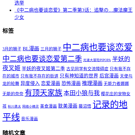
选举
《中二病也要谈恋爱》第二季第3话：追撃の…魔法魔王
少女
标签
中二病也要谈恋爱
BL漫画
3月的狮子
三月的狮子
中二病也要谈恋爱第二季
半妖的
光速大冒险PIPOPA
夜叉姬
半妖的夜叉姬第二季
古见同学有交流障碍症
只有我不存
只有神知道的世界
后宫漫画
在的城市
只有我不存在的街道
天使与
推理漫画
异度侵入
恋爱漫画
恐怖漫画
龙的轮舞
无能力者娜娜
有顶天家族
本田小狼与我
无能的奈奈
樱花庄的宠物女
记录的地
耽美漫画
孩
美食漫画
藤沼悟
秋川勇太
网络小精灵
平线
音乐漫画
随机文章