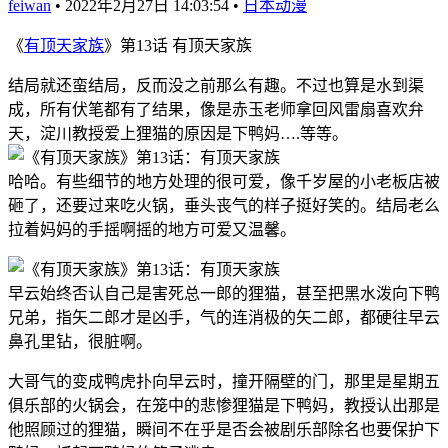
feiwan
•
2022年2月27日 14:03:54
•
日本动漫
《
有顶天家族
》第13话 有顶天家族
结局就还蛮结局，反而没之前那么有趣。不过也算是水到渠
成，所有伏笔都有了结果，像是赤玉老师拿回风雷扇喜欢弁
天，淀川教授爱上狸猫的原因是下鸭妈….等等。
哈哈。有些细节的地方处理的很可爱，像千岁屋的小老板店被
砸了，还要过来吃火锅，垂头丧气的样子挺好笑的。结局老么
拉着妈妈的手摇啊摇的地方可爱又温馨。
早云始终否认自己是害死总一郎的狸猫，甚至把黑水泼向下鸭
兄弟，指矢二郎才是凶手，气的连消极的矢二郎，都硬往早云
鼻孔里钻，很脏啊。
大哥气的变成鸭虎扑向早云时，撞开隔壁的门，那里是星期五
俱乐部的火锅会，在笼中的悲惨狸猫是下鸭妈，教授认出那是
他照顾过的狸猫，瞬间不在乎是否会被剧乐部除名也要保护下