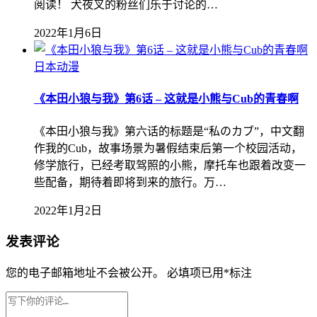
阅读！ 犬夜叉的粉丝们乐于讨论的…
2022年1月6日
日本动漫
《本田小狼与我》第6话 – 这就是小熊与Cub的青春啊
《本田小狼与我》第六话的标题是“私のカブ”，中文翻
作我的Cub，故事场景为暑假结束后第一个校园活动，
修学旅行，已经考取驾照的小熊，摩托车也跟着改变一
些配备，期待着即将到来的旅行。万…
2022年1月2日
发表评论
您的电子邮箱地址不会被公开。
必填项已用
*
标注