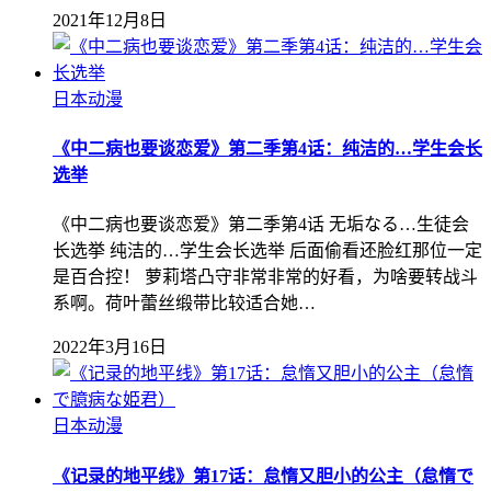
2021年12月8日
日本动漫
《中二病也要谈恋爱》第二季第4话：纯洁的…学生会长
选举
《中二病也要谈恋爱》第二季第4话 无垢なる…生徒会
长选挙 纯洁的…学生会长选举 后面偷看还脸红那位一定
是百合控！ 萝莉塔凸守非常非常的好看，为啥要转战斗
系啊。荷叶蕾丝缎带比较适合她…
2022年3月16日
日本动漫
《记录的地平线》第17话：怠惰又胆小的公主（怠惰で