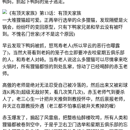
鸭妈，抓起下鸭妈的笼子逃走。
一大堆狸猫超可爱。正再举行选举的众多狸猫，发现隔壁是火
锅会，纷纷吓的变回原型，只有下鸭家兄弟和早云没有被吓
到。不愧名门世家(才不是这个原因)
早云发现下鸭妈被抓，怒骂寿老人(所以早云的恶行也曝露
了)，当然大哥看到老妈的笼子也立即要冲去咬星期五俱乐部
的人，和寿老人对峙。当寿老人说这么多狸猫可以尽情拿来吃
火锅时，所有狸猫都惊的到处乱窜，惊动了已经喝醉的赤玉老
师。
高傲的老师是绝对无法忍受自己被冷落的，然后出来又被彩球
连K两次(超级无敌好笑，看几次笑几次)，赤玉老师气到要杀
人了，老三心生一计把弁天推倒到教授怀中，然后禀报老师，
弁天正在跟教授外遇（老三都不怕事后被弁天煮掉的喔）
赤玉爆发了，搧起了风雷扇，把整栋仙醉楼吹垮，所有人类和
狸猫都被卷到空中，于是乎卫右卫门选举和星期五俱乐部的忘