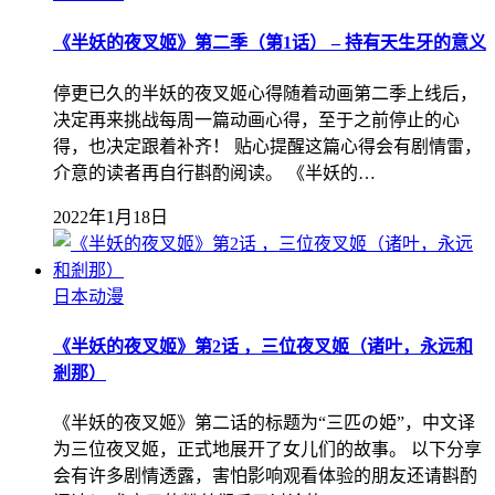
《半妖的夜叉姬》第二季（第1话） – 持有天生牙的意义
停更已久的半妖的夜叉姬心得随着动画第二季上线后，
决定再来挑战每周一篇动画心得，至于之前停止的心
得，也决定跟着补齐！ 贴心提醒这篇心得会有剧情雷，
介意的读者再自行斟酌阅读。 《半妖的…
2022年1月18日
日本动漫
《半妖的夜叉姬》第2话 ，三位夜叉姬（诸叶，永远和
剎那）
《半妖的夜叉姬》第二话的标题为“三匹の姫”，中文译
为三位夜叉姬，正式地展开了女儿们的故事。 以下分享
会有许多剧情透露，害怕影响观看体验的朋友还请斟酌