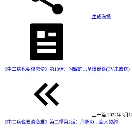
生成海报
《中二病也要谈恋爱》第13话：闪耀的…圣爆诞祭(TV未放送)
上一篇
2022年3月12
《中二病也要谈恋爱》第二季第2话：海豚の…恋人契约