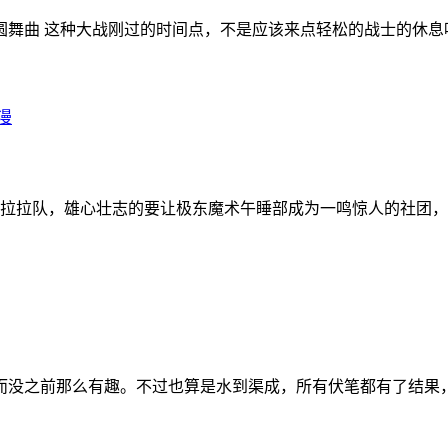
的圆舞曲 这种大战刚过的时间点，不是应该来点轻松的战士的休
漫
退出拉拉队，雄心壮志的要让极东魔术午睡部成为一鸣惊人的社团
，反而没之前那么有趣。不过也算是水到渠成，所有伏笔都有了结