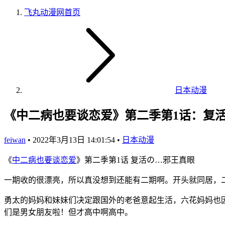
飞丸动漫网
首页
日本动漫
《中二病也要谈恋爱》第二季第1话：复
feiwan
•
2022年3月13日 14:01:54
•
日本动漫
《
中二病也要谈恋爱
》第二季第1话 复活の…邪王真眼
一期收的很漂亮，所以真没想到还能有二期啊。开头就同居，
勇太的妈妈和妹妹们决定跟国外的老爸意起生活，六花妈妈也
们是男女朋友啦！但才高中啊高中。