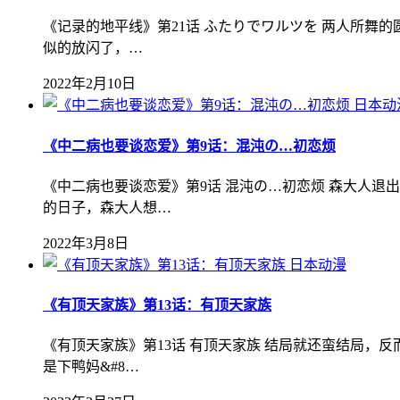
《记录的地平线》第21话 ふたりでワルツを 两人所舞
似的放闪了，…
2022年2月10日
日本动
《中二病也要谈恋爱》第9话：混沌の…初恋烦
《中二病也要谈恋爱》第9话 混沌の…初恋烦 森大人
的日子，森大人想…
2022年3月8日
日本动漫
《有顶天家族》第13话：有顶天家族
《有顶天家族》第13话 有顶天家族 结局就还蛮结局
是下鸭妈&#8…