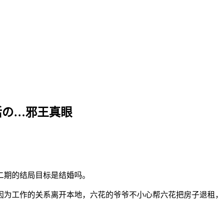
活の…邪王真眼
二期的结局目标是结婚吗。
因为工作的关系离开本地，六花的爷爷不小心帮六花把房子退租