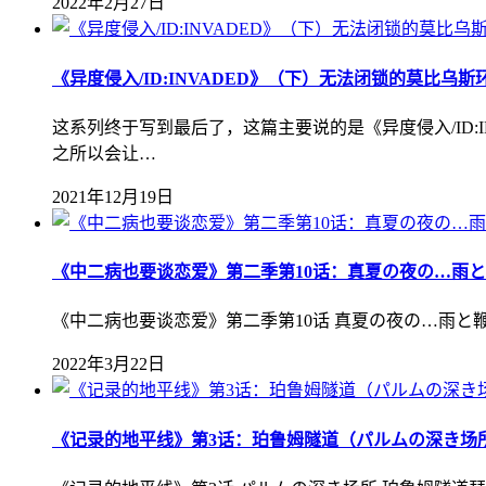
2022年2月27日
《异度侵入/ID:INVADED》（下）无法闭锁的莫比乌斯
这系列终于写到最后了，这篇主要说的是《异度侵入/ID
之所以会让…
2021年12月19日
《中二病也要谈恋爱》第二季第10话：真夏の夜の…雨
《中二病也要谈恋爱》第二季第10话 真夏の夜の…雨と
2022年3月22日
《记录的地平线》第3话：珀鲁姆隧道（パルムの深き场