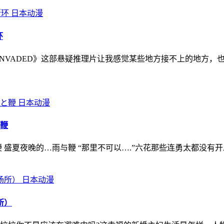
日本动漫
环
:INVADED》这部悬疑推理片让我感觉某些地方接不上的地方
日本动漫
と鞭
鞭 盛夏夜晚的…雨与鞭 “那里不可以….”六花那些连勇太都没
日本动漫
所）