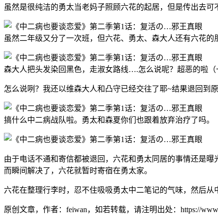
虽然是很纯洁的勇太当老妈子照顾六花的起居，但是传出去可
虽然二年级又分了一次班，但六花、勇太、森大人还有六花的
森大人把头发染回黑色，走淑女路线….怎么说呢？超恶的啦
怎么说咧？我还以维森大人和凸守已经交往了耶~结果退回到
搞什么中二病战队啦。勇太和森夏你们也跟着放弃治疗了吗。
由于电话不通和寄信都被退回，六花和勇太同居的事情还是曝
而瞬间解决了，六花就暂时寄宿在勇太家。
六花在整理行李时，忍不住吸吸勇太中二笔记的气味，然后从
原创文章，作者：feiwan，如若转载，请注明出处：https://www.feiwan