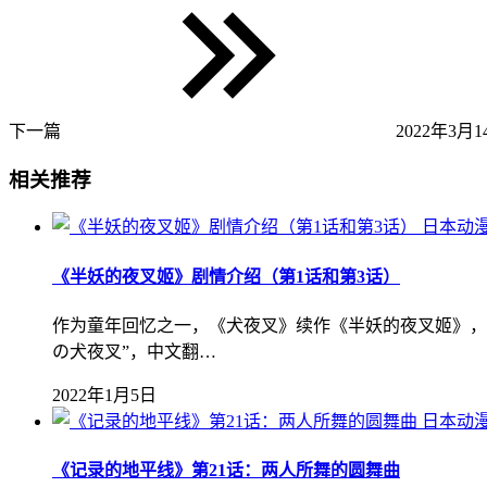
下一篇
2022年3月14
相关推荐
日本动
《半妖的夜叉姬》剧情介绍（第1话和第3话）
作为童年回忆之一，《犬夜叉》续作《半妖的夜叉姬》，
の犬夜叉”，中文翻…
2022年1月5日
日本动
《记录的地平线》第21话：两人所舞的圆舞曲