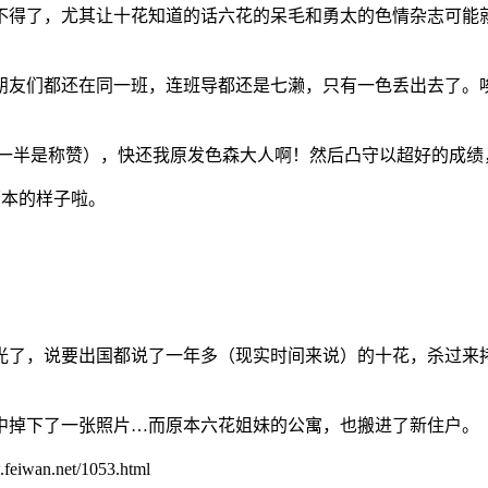
不得了，尤其让十花知道的话六花的呆毛和勇太的色情杂志可能
朋友们都还在同一班，连班导都还是七濑，只有一色丢出去了。
（一半是称赞），快还我原发色森大人啊！然后凸守以超好的成绩
原本的样子啦。
光了，说要出国都说了一年多（现实时间来说）的十花，杀过来
中掉下了一张照片…而原本六花姐妹的公寓，也搬进了新住户。
.net/1053.html