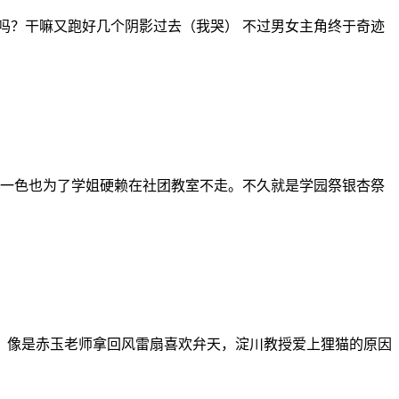
息吗？干嘛又跑好几个阴影过去（我哭） 不过男女主角终于奇迹
，一色也为了学姐硬赖在社团教室不走。不久就是学园祭银杏祭
果，像是赤玉老师拿回风雷扇喜欢弁天，淀川教授爱上狸猫的原因