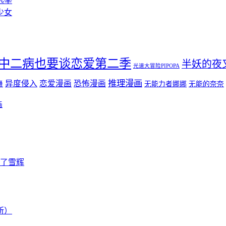
选举
少女
中二病也要谈恋爱第二季
半妖的夜
光速大冒险PIPOPA
推理漫画
异度侵入
恋爱漫画
恐怖漫画
舞
无能力者娜娜
无能的奈奈
画
了雪辉
所）