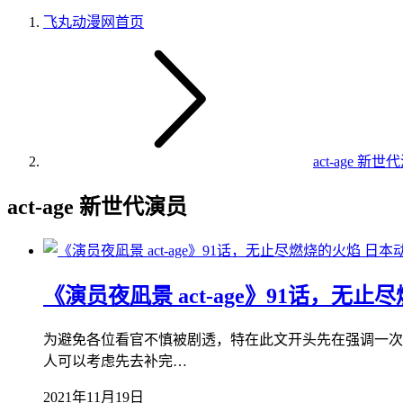
飞丸动漫网
首页
act-age 新世
act-age 新世代演员
日本
《演员夜凪景 act-age》91话，无止
为避免各位看官不慎被剧透，特在此文开头先在强调一次
人可以考虑先去补完…
2021年11月19日