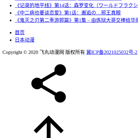
《记录的地平线》第14话：森罗变化（ワールドフラク
《中二病也要谈恋爱》第1话：邂逅の…邪王真眼
《鬼灭之刃第二季游郭篇》第1集 – 由炼狱大哥交棒给华
首页
日本动漫
Copyright © 2020 飞丸动漫网 版权所有
冀ICP备2021025032号-2