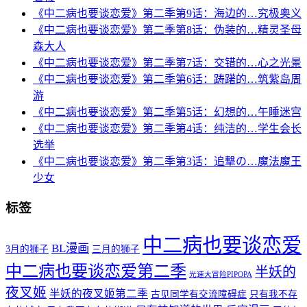
《中二病也要谈恋爱》第二季第9话：海边的…究极奥义
《中二病也要谈恋爱》第二季第8话：伪装的…精灵圣母
森大人
《中二病也要谈恋爱》第二季第7话：交错的…心之光景
《中二病也要谈恋爱》第二季第6话：踌躇的…筑紫岛周
游
《中二病也要谈恋爱》第二季第5话：幻想的…午睡迷宫
《中二病也要谈恋爱》第二季第4话：纯洁的…学生会长
选举
《中二病也要谈恋爱》第二季第3话：追撃の…魔法魔王
少女
标签
中二病也要谈恋爱
BL漫画
3月的狮子
三月的狮子
中二病也要谈恋爱第二季
半妖的
光速大冒险PIPOPA
夜叉姬
半妖的夜叉姬第二季
古见同学有交流障碍症
只有我不存