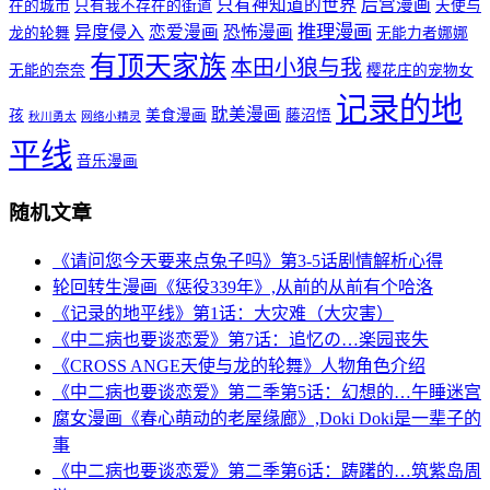
只有神知道的世界
后宫漫画
在的城市
只有我不存在的街道
天使与
推理漫画
异度侵入
恋爱漫画
恐怖漫画
龙的轮舞
无能力者娜娜
有顶天家族
本田小狼与我
无能的奈奈
樱花庄的宠物女
记录的地
耽美漫画
孩
美食漫画
藤沼悟
秋川勇太
网络小精灵
平线
音乐漫画
随机文章
《请问您今天要来点兔子吗》第3-5话剧情解析心得
轮回转生漫画《惩役339年》,从前的从前有个哈洛
《记录的地平线》第1话：大灾难（大灾害）
《中二病也要谈恋爱》第7话：追忆の…楽园丧失
《CROSS ANGE天使与龙的轮舞》人物角色介绍
《中二病也要谈恋爱》第二季第5话：幻想的…午睡迷宫
腐女漫画《春心萌动的老屋缘廊》,Doki Doki是一辈子的
事
《中二病也要谈恋爱》第二季第6话：踌躇的…筑紫岛周